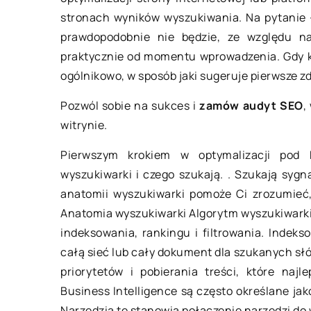
stronach wyników wyszukiwania. Na pytanie
prawdopodobnie nie będzie, ze względu n
praktycznie od momentu wprowadzenia. Gdy 
ogólnikowo, w sposób jaki sugeruje pierwsze z
Pozwól sobie na sukces i
zamów audyt SEO
,
witrynie.
26 p
13 kwietnia 2022
Pierwszym krokiem w optymalizacji pod k
Jak 
Urządzenia do galwanizacji metali –
wyszukiwarki i czego szukają. . Szukają sygn
jak działają?
anatomii wyszukiwarki pomoże Ci zrozumieć,
Duże
Anatomia wyszukiwarki Algorytm wyszukiwarki 
char
Jest wiele sposobów na ochronę
indeksowania, rankingu i filtrowania. Indek
wspó
metali przed korozją i szkodliwym
całą sieć lub cały dokument dla szukanych słów
Nies
wpływem czynników zewnętrznych.
priorytetów i pobierania treści, które naj
pomi
Jednym z najskuteczniejszych
Business Intelligence są często określane ja
zazw
rozwiązań jest pokrycie danego […]
Narzędzia te stanowią połączenie narzędzi do w