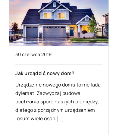
13 kwietnia 2022
 dom?
Urządzenia do galwanizacji metali
jak działają?
domu to nie lada
 budowa
Jest wiele sposobów na ochronę
zych pieniędzy,
metali przed korozją i szkodliwym
m urządzeniem
wpływem czynników zewnętrznych
]
Jednym z najskuteczniejszych
rozwiązań jest pokrycie danego […]