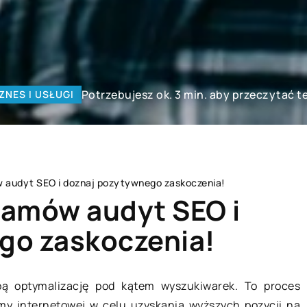
Potrzebujesz ok. 3 min. aby przeczytać t
ZNES I USŁUGI
w audyt SEO i doznaj pozytywnego zaskoczenia!
 Zamów audyt SEO i
go zaskoczenia!
ZKANIE
MIESZKANIE
bą optymalizację pod kątem wyszukiwarek. To proces
ormy internetowej w celu uzyskania wyższych pozycji na