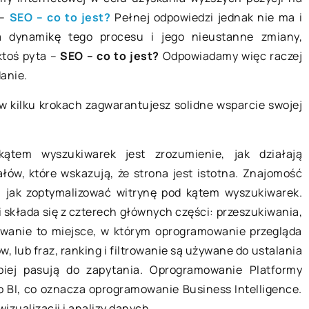
 –
SEO – co to jest?
Pełnej odpowiedzi jednak nie ma i
a dynamikę tego procesu i jego nieustanne zmiany,
ktoś pyta –
SEO – co to jest?
Odpowiadamy więc raczej
danie.
 w kilku krokach zagwarantujesz solidne wsparcie swojej
aździernika 2020
30 czerwca 2019
ątem wyszukiwarek jest zrozumienie, jak działają
oświetlić duże wnętrze?
Jak urządzić nowy
ałów, które wskazują, że strona jest istotna. Znajomość
 jak zoptymalizować witrynę pod kątem wyszukiwarek.
 i wysokie wnętrza są
Urządzenie nowego 
składa się z czterech głównych części: przeszukiwania,
akterystyczne dla
dylemat. Zazwyczaj
sowanie to miejsce, w którym oprogramowanie przegląda
łczesnych aranżacji domowych.
pochłania sporo nas
, lub fraz, ranking i filtrowanie są używane do ustalania
tety w przypadku tego typu
dlatego z porządny
lepiej pasują do zapytania. Oprogramowanie Platformy
eszczeń spore problemy sprawia
lokum wiele osób […
ko BI, co oznacza oprogramowanie Business Intelligence.
yczaj […]
izualizacji i analizy danych.