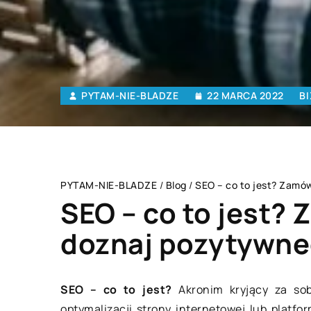
PYTAM-NIE-BLADZE
22 MARCA 2022
BI
PYTAM-NIE-BLADZE
/
Blog
/
SEO – co to jest? Zamó
SEO – co to jest?
doznaj pozytywne
TECHNOLOGIE
MIES
SEO – co to jest?
Akronim kryjący za so
optymalizacji strony internetowej lub platf