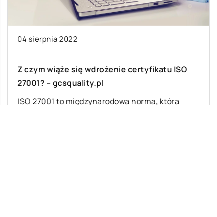
04 sierpnia 2022
Z czym wiąże się wdrożenie certyfikatu ISO
27001? – gcsquality.pl
ISO 27001 to międzynarodowa norma, która
opisuje sposób wdrożenia i utrzymywania
systemu zarządzania bezpieczeństwem
informacji (ISMS). Wdrożenie certyfikatu ISO
27001 […]
Ostatnie wpisy