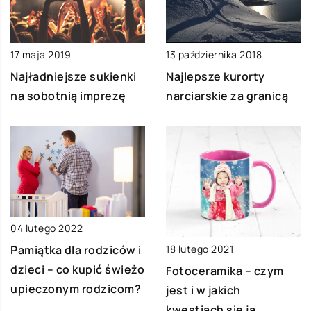
13 października 2018
17 maja 2019
Najlepsze kurorty
Najładniejsze sukienki
narciarskie za granicą
na sobotnią imprezę
04 lutego 2022
Pamiątka dla rodziców i
18 lutego 2021
dzieci – co kupić świeżo
Fotoceramika – czym
upieczonym rodzicom?
jest i w jakich
kwestiach się ją