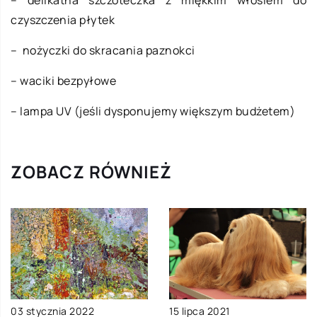
– delikatna szczoteczka z miękkim włosiem do
czyszczenia płytek
– nożyczki do skracania paznokci
– waciki bezpyłowe
– lampa UV (jeśli dysponujemy większym budżetem)
ZOBACZ RÓWNIEŻ
03 stycznia 2022
15 lipca 2021