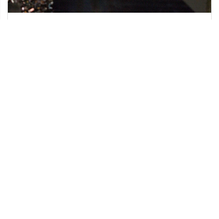
21 stycznia 2023
Jak wygląda obróbka metali metodą CNC?
Obróbka metali CNC to rodzaj procesu obróbki
sterowanego numerycznie (CNC), który
wykorzystuje projektowanie wspomagane
komputerowo (CAD) do sterowania narzędziem
skrawającym. […]
Ostatnie wpisy
Najciekawsze gry i zabawy na imprezę