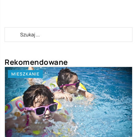
Rekomendowane
MIESZKANIE
B