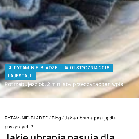
PYTAM-NIE-BLADZE
01 STYCZNIA 2018
LAJFSTAJL
Potrzebujesz ok. 2 min. aby przeczytać ten wpis
PYTAM-NIE-BLADZE
/
Blog
/
Jakie ubrania pasują dla
puszystych ?
Jakie ubrania pasują dla