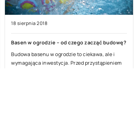
18 sierpnia 2018
24
Basen w ogrodzie – od czego zacząć budowę?
W
r
Budowa basenu w ogrodzie to ciekawa, ale i
wymagająca inwestycja. Przed przystąpieniem
Bi
do działania warto dowiedzieć się, od czego
fo
zacząć […]
dz
m
Ostatnie wpisy