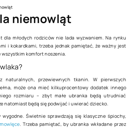
mowląt
la niemowląt
t dla młodych rodziców nie lada wyzwaniem. Na rynku
mi i kokardkami, trzeba jednak pamiętać, że ważny jest
LAJFSTAJL
de wszystkim komfort noszenia.
owlaka?
z naturalnych, przewiewnych tkanin. W pierwszych
wełna, może ona mieć kilkuprocentowy dodatek innego
dniego rozmiaru – zbyt małe ubranka będą utrudniać
e natomiast będą się podwijać i uwierać dziecko.
11 stycznia 2020
 wygodne. Świetnie sprawdzają się klasyczne śpiochy,
emowlęce
. Trzeba pamiętać, by ubranka wkładane przez