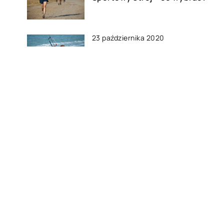
23 października 2020
Podstawowe akcesoria i ubiór
dla surfingowców
23 kwietnia 2020
Z czym łączyć trampki?