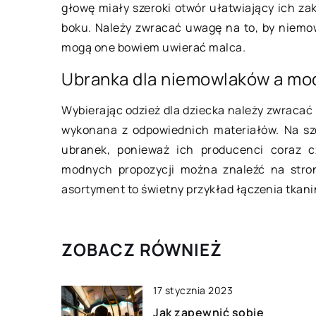
Jak stworzyć dziec
sprawdzić motywację
głowę miały szeroki otwór ułatwiający ich za
warunki do zaśnięc
owników?
boku. Należy zwracać uwagę na to, by niemow
mogą one bowiem uwierać malca.
Sen malucha jest w
wacja pracowników jest dla
dla każdego świeżo 
odawców bardzo ważna. Często
Ubranka dla niemowlaków a m
rodzica. Oznacza on
ją się oni sprawdzić ją już na
tylko spokój samego 
owach kwalifikacyjnych,
Wybierając odzież dla dziecka należy zwracać
również […]
jąc odpowiednie pytania. […]
wykonana z odpowiednich materiałów. Na szc
ubranek, ponieważ ich producenci coraz cz
modnych propozycji można znaleźć na stro
asortyment to świetny przykład łączenia tkan
ZOBACZ RÓWNIEŻ
17 stycznia 2023
Jak zapewnić sobie