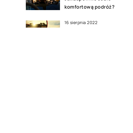
komfortową podróż?
16 sierpnia 2022
Do czego służy lustro
drogowe?
22 lutego 2021
Jak zorganizować wakacje
małym kosztem?
DODAJ KOMENTARZ