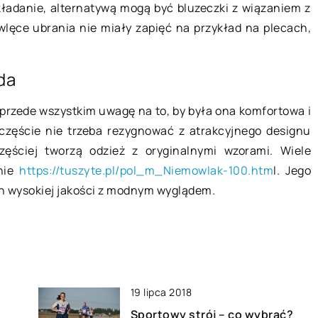
ku dobre
Jak zaplanować weekend w Łodzi
kładanie, alternatywą mogą być bluzeczki z wiązaniem z
ia?
lęce ubrania nie miały zapięć na przykład na plecach,
Łódź jest idealnym miejscem na
yjątkowo ważny
weekendową wycieczkę, zarówno z
upieczonego
całą rodziną, jak i wypad ze
oda
 bowiem nie
znajomymi. Ilość dostępnych
dziecka, ale
rozrywek, atrakcji […]
 przede wszystkim uwagę na to, by była ona komfortowa i
zęście nie trzeba rezygnować z atrakcyjnego designu
ęściej tworzą odzież z oryginalnymi wzorami. Wiele
nie
https://tuszyte.pl/pol_m_Niemowlak-100.htm
l. Jego
in wysokiej jakości z modnym wyglądem.
19 lipca 2018
Sportowy strój – co wybrać?