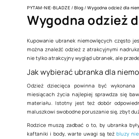
PYTAM-NIE-BLADZE
/
Blog
/
Wygodna odzież dla nie
Wygodna odzież d
Kupowanie ubranek niemowlęcych często jes
można znaleźć odzież z atrakcyjnymi nadruka
ES I USŁUGI
LAJFSTAJL
nie tylko atrakcyjny wygląd ubranek, ale prze
Jak wybierać ubranka dla niem
Odzież dziecięca powinna być wykonana 
miesiącach życia najlepiej sprawdza się ba
materiału. Istotny jest też dobór odpowie
maluszkowi swobodne poruszanie się, zbyt duż
14 sierpnia 2020
ycznia 2020
Rodzice muszą zadbać o to, by ubranka były
kaftaniki i body, warte uwagi są też
bluzy ni