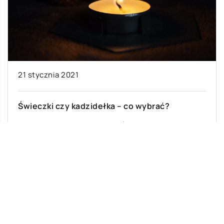
21 stycznia 2021
Świeczki czy kadzidełka – co wybrać?
Każdy z nas lubi dodatki, które pięknie się
prezentują i czynią naszą nieruchomość
wyjątkową. Warto zainwestować zwłaszcza w
takie akcesoria, […]