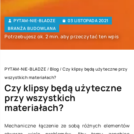
PYTAM-NIE-BLADZE
03 LISTOPADA 2021
BRANŻA BUDOWLANA
Potrzebujesz ok. 2 min. aby przeczytać ten wpis
PYTAM-NIE-BLADZE
/
Blog
/
Czy klipsy będą użyteczne przy
wszystkich materiałach?
Czy klipsy będą użyteczne
przy wszystkich
materiałach?
Mechaniczne łączenie ze sobą różnych elementów
stwarza wiele problemów. Aby temu zapobiec