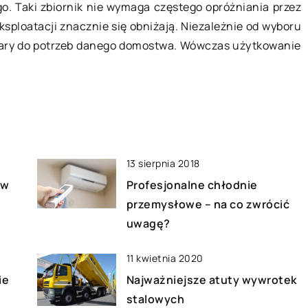
o. Taki zbiornik nie wymaga częstego opróżniania przez
to zrobić dobrze?
Szkolenia z zakresu ISO
ksploatacji znacznie się obniżają. Niezależnie od wyboru
(International Organization for
owe, choć zgodnie
iary do potrzeb danego domostwa. Wówczas użytkowanie
Standardization) mają na celu
skazują na
zapoznać uczestników z
montu, mogą być
wymaganiami, których celem jest
nne i wymagające.
poprawa skuteczności […]
]
13 sierpnia 2018
 w
Profesjonalne chłodnie
przemysłowe – na co zwrócić
uwagę?
11 kwietnia 2020
ie
Najważniejsze atuty wywrotek
stalowych