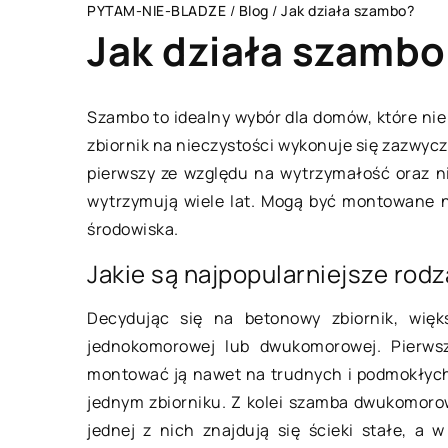
PYTAM-NIE-BLADZE
/
Blog
/
Jak działa szambo?
Jak działa szambo
Szambo to idealny wybór dla domów, które nie 
zbiornik na nieczystości wykonuje się zazwycza
JFSTAJL
MIESZKANIE
pierwszy ze względu na wytrzymałość oraz n
wytrzymują wiele lat. Mogą być montowane n
środowiska.
Jakie są najpopularniejsze rod
Decydując się na betonowy zbiornik, więk
jednokomorowej lub dwukomorowej. Pierwsz
grudnia 2018
16 września 2021
montować ją nawet na trudnych i podmokłych
jednym zbiorniku. Z kolei szamba dwukomorow
jednej z nich znajdują się ścieki stałe, a 
k zapewnić dziecku bezpieczny i
Wykończenie ści