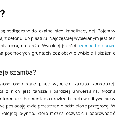
?
są podłączone do lokalnej sieci kanalizacyjnej. Pojemny
j z betonu lub plastiku. Najczęściej wybieranym jest ten
BIZNES I USŁUGI
iską cenę montażu. Wysokiej jakości
szamba betonowe
a podmokłych gruntach bez obaw o wybicie i skażenie
zaje szamba?
szość osób staje przed wyborem zakupu konstrukcji
a z nich jest tańsza i bardziej uniwersalna. Można
28 lipca 2021
 terenach. Fermentacja i rozkład ścieków odbywa się w
e posiadają dwie przestrzenie oddzielone przegrodą. W
w kolejnej płynne, które można oczyścić i odprowadzić
Szkolenia ISO – na czym polegaj
an w nowym