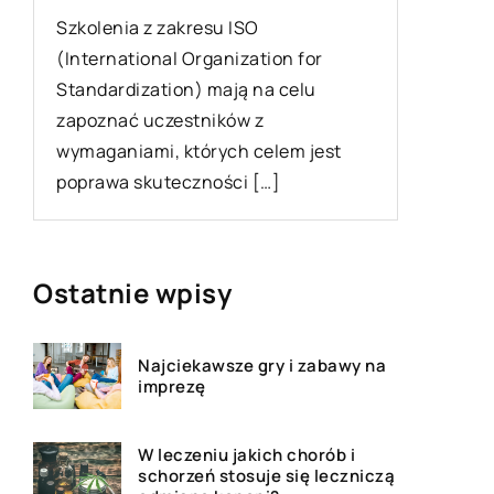
komfortowy sen?
mieszk
Małe dzieci muszą mieć zapewniony
Prace 
spokojny i bezpieczny sen. W
ze swo
przeciwnym wypadku czekają nas
ostatn
nieprzespane noce, a to dla nikogo
bardzo
[…]
Aby pr
Ostatnie wpisy
Najciekawsze gry i zabawy na
imprezę
W leczeniu jakich chorób i
schorzeń stosuje się leczniczą