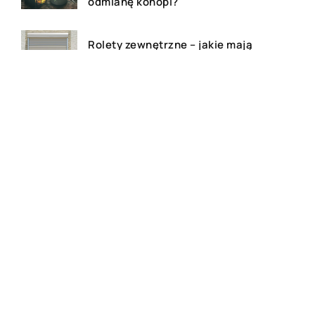
odmianę konopi?
Rolety zewnętrzne – jakie mają
zalety?
Dlaczego warto zdecydować
się na bramę szybkorolowaną
w naszym zakładzie pracy?
Jak wygląda laserowe
usuwanie tatuażu?
Wizualizacja wnętrz 3D – na
czym to polega?