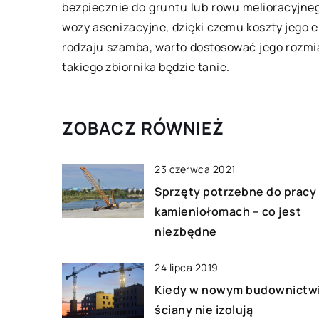
bezpiecznie do gruntu lub rowu melioracyjneg
mfortowy sen?
mieszkaniu – jak 
wozy asenizacyjne, dzięki czemu koszty jego e
łe dzieci muszą mieć zapewniony
Prace wykończeni
rodzaju szamba, warto dostosować jego rozm
kojny i bezpieczny sen. W
ze swoją nazwą, w
takiego zbiornika będzie tanie.
zeciwnym wypadku czekają nas
ostatnie etapy re
przespane noce, a to dla nikogo
bardzo czasochło
]
Aby przebiegały […
ZOBACZ RÓWNIEŻ
23 czerwca 2021
Sprzęty potrzebne do pracy
kamieniołomach – co jest
niezbędne
24 lipca 2019
Kiedy w nowym budownictw
ściany nie izolują