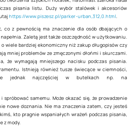
zas pisania listu. Duży wybór stalówek i akcesoriów
h warto
utaj
https://www.piszesz.pl/parker-urban,312,0.html
.
Bieżnik bożonarodzeniowy – co to
ciu busa?
jest i do czego służy?
t, co z pewnością ma znaczenie dla osób dbających o
m może stanowić
 napełnia. Zaletą jest także oszczędność w użytkowaniu.
Świąteczne bieżniki to świetny
ób na transport
ę o wiele bardziej ekonomiczny niż zakup długopisów czy
sposób na wprowadzenie do domu
ększy i
ają mniej problemów ze zmęczonymi dłońmi i skurczami.
świątecznego wystroju. Stanowią
 zwykłego
a, że wymagają mniejszego nacisku podczas pisania.
one świetny dodatek do Twojego
o, jest zarazem
amentu. Istnieją również tusze świecące w ciemności,
świątecznego stołu lub […]
pne jednak najczęściej w butelkach np. na
ro i spróbować samemu. Może okazać się, że prowadzenie
łnie nowe doznania. Nie ma znaczenia zatem, czy jesteś
 kimś, kto pragnie wspaniałych wrażeń podczas pisania,
ie z mody.