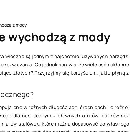
chodzą z mody
ie wychodzą z mody
ióra wieczne są jednym z najchętniej używanych narzędzi
ne rozwiązania. Co jednak sprawia, że wiele osób skłonne
LIFE & STYLE
ysiące złotych? Przyjrzyjmy się korzyściom, jakie płyną z
wiecznego?
ępują one w różnych długościach, średnicach i o różnej
alnego dla nas. Jednym z głównych atutów jest również
ozmiarów stalówek, które można dopasować do własnego
23 października 2022
t do tworzenia szybkich notatek, natomiast szeroka nada