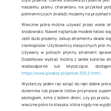
naszemu pismu charakteru na przykład podc
W jakich sytuacjac
piśmienniczych znaleźć możemy na przykład t
pomyśleć o wynaję
Wieczne pióra można używać przez wiele la
Podróżowanie buse
środowisko. Nawet najtańsze modele łatwo się
bardzo wygodny spos
Jeśli dużo piszemy, zakup atramentu okaże si
niewielkich grup. Wi
cienkopisów.
Użytkownicy klasycznych piór m
przestronniejszy od
Używany w piórach płynny atrament sprawi
samochodu osoboweg
Dodatkowo wybrać można z setek kolorów atr
[…]
wodoodporne lub błyszczące, dostę
https://www.piszesz.pl/parker,305,0.html
.
Wystarczy jeden raz wziąć do ręki dobre pió
dziennika lub pisanie listów przyniesie zupe
ekologiem, kimś z bólem dłoni, czy po prostu
wieczne pióro to klasyka, która nigdy nie wyjdz