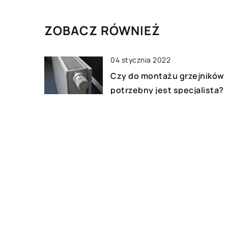
ZOBACZ RÓWNIEŻ
04 stycznia 2022
Czy do montażu grzejników
potrzebny jest specjalista?
29 września 2020
Stylowe gadżety codzienne
użytku
06 maja 2018
Jak dbać o srebrną biżuterię