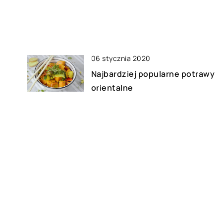
06 stycznia 2020
Najbardziej popularne potrawy
orientalne
03 marca 2019
go
Na co zwracać uwagę przy
zakupie odzieży do biegania?
30 sierpnia 2019
?
Co kupić dziewczynce na
urodziny?