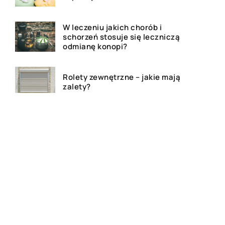
W leczeniu jakich chorób i
schorzeń stosuje się leczniczą
odmianę konopi?
Rolety zewnętrzne – jakie mają
zalety?
Dlaczego warto zdecydować
się na bramę szybkorolowaną
w naszym zakładzie pracy?
Jak wygląda laserowe
usuwanie tatuażu?
Wizualizacja wnętrz 3D – na
czym to polega?