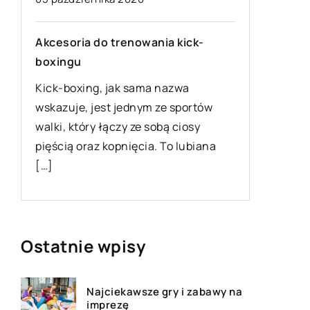
W jakich
Akcesoria do trenowania kick-
pomyśle
boxingu
Podróżo
Kick-boxing, jak sama nazwa
bardzo w
wskazuje, jest jednym ze sportów
niewielk
walki, który łączy ze sobą ciosy
przestro
pięścią oraz kopnięcia. To lubiana
samocho
[…]
[…]
Ostatnie wpisy
Najciekawsze gry i zabawy na
imprezę