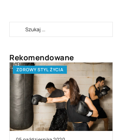
Rekomendowane
ZDROWY STYL ŻYCIA
LAJFSTA
17 lipca 
05 października 2020