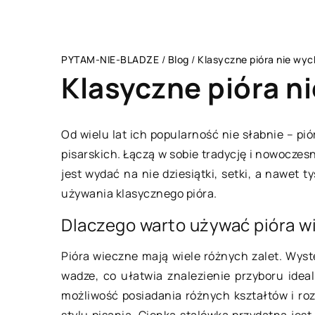
PYTAM-NIE-BLADZE
/
Blog
/
Klasyczne pióra nie wy
Klasyczne pióra n
Od wielu lat ich popularność nie słabnie – p
pisarskich. Łączą w sobie tradycję i nowoczes
LAJFSTAJL
jest wydać na nie dziesiątki, setki, a nawet t
używania klasycznego pióra.
Dlaczego warto używać pióra 
Pióra wieczne mają wiele różnych zalet. Wyst
wadze, co ułatwia znalezienie przyboru ide
możliwość posiadania różnych kształtów i r
17 lipca 2021
stylu pisania. Cienka stalówka przydatna jes