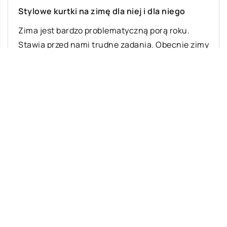
Stylowe kurtki na zimę dla niej i dla niego
Zima jest bardzo problematyczną porą roku.
Stawia przed nami trudne zadania. Obecnie zimy
wyglądają bardzo zmiennie. Niepewne warunki
atmosferyczne to […]
Ostatnie wpisy
Najciekawsze gry i zabawy na imprezę
W leczeniu jakich chorób i schorzeń
stosuje się leczniczą odmianę konopi?