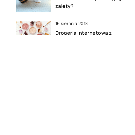
zalety?
16 sierpnia 2018
Drogeria internetowa z
perfumami w dobrych cenach
17 kwietnia 2021
Jak wygląda badanie
optometryczne i w czym może
pomóc?