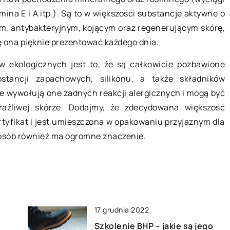
y na walkę ze
Jakie akcesoria warto kupić, aby
tamina E i A itp.). Są to w większości substancje aktywne o
urozmaicić swoje ćwiczenia
ym, antybakteryjnym, kojącym oraz regenerującym skórę,
m, z którym wiele
rehabilitacyjne?
 ona pięknie prezentować każdego dnia.
ci zmaga się już
Rehabilitacja odgrywa kluczową rol
 Problem nasila
 ekologicznych jest to, że są całkowicie pozbawione
w powrocie do zdrowia oraz
stancji zapachowych, silikonu, a także składników
rekonwalescencji. Wiele schorzeń
ie wywołują one żadnych reakcji alergicznych i mogą być
(zarówno powstałych w trakcie życ
ażliwej skórze. Dodajmy, że zdecydowana większość
wskutek na przykład […]
rtyfikat i jest umieszczona w opakowaniu przyjaznym dla
 osób również ma ogromne znaczenie.
17 grudnia 2022
Szkolenie BHP – jakie są jego