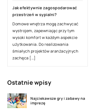
Powszec
smogie
Jak efektywnie zagospodarować
przestrzeń w sypialni?
Smog jes
polskich
Domowe wnętrza mogą zachwycać
ę
od dłużs
wystrojem, zapewniając przy tym
się w okr
wysoki komfort w każdym aspekcie
użytkowania. Do realizowania
ia
śmiałych projektów aranżacyjnych
zachęca […]
Ostatnie wpisy
Najciekawsze gry i zabawy na
imprezę