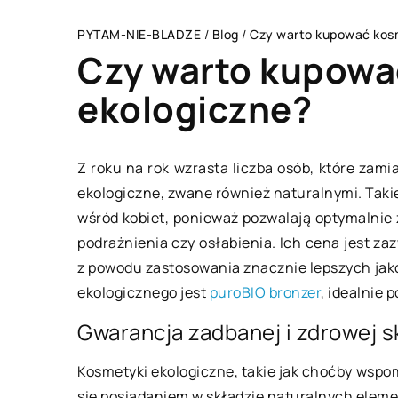
PYTAM-NIE-BLADZE
/
Blog
/
Czy warto kupować kosm
Czy warto kupowa
ekologiczne?
LIFE & STYLE
Z roku na rok wzrasta liczba osób, które zam
ekologiczne, zwane również naturalnymi. Tak
wśród kobiet, ponieważ pozwalają optymalnie 
podrażnienia czy osłabienia. Ich cena jest z
z powodu zastosowania znacznie lepszych ja
ekologicznego jest
puroBIO bronzer
, idealnie 
Gwarancja zadbanej i zdrowej s
08 stycznia 2021
Kosmetyki ekologiczne, takie jak choćby wspo
się posiadaniem w składzie naturalnych elem