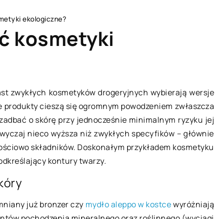
etyki ekologiczne?
ć kosmetyki
ZDROWY STYL ŻYCIA
iast zwykłych kosmetyków drogeryjnych wybierają wersje
ie produkty cieszą się ogromnym powodzeniem zwłaszcza
zadbać o skórę przy jednocześnie minimalnym ryzyku jej
azwyczaj nieco wyższa niż zwykłych specyfików – głównie
kościowo składników. Doskonałym przykładem kosmetyku
podkreślający kontury twarzy.
kóry
04 kwietnia 2021
mniany już bronzer czy
mydło aleppo w kostce
wyróżniają
entów pochodzenia mineralnego oraz roślinnego (wyciągi