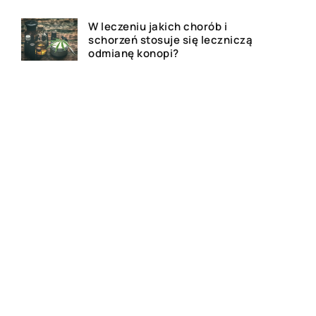
W leczeniu jakich chorób i
schorzeń stosuje się leczniczą
odmianę konopi?
Rolety zewnętrzne – jakie mają
zalety?
Dlaczego warto zdecydować
się na bramę szybkorolowaną
w naszym zakładzie pracy?
Jak wygląda laserowe
usuwanie tatuażu?
Wizualizacja wnętrz 3D – na
czym to polega?