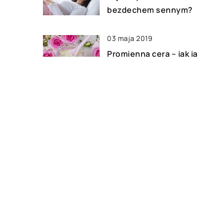
bezdechem sennym?
03 maja 2019
Promienna cera – jak ją
uzyskać?
03 czerwca 2019
Co to jest dieta pudełkowa?
DODAJ KOMENTARZ