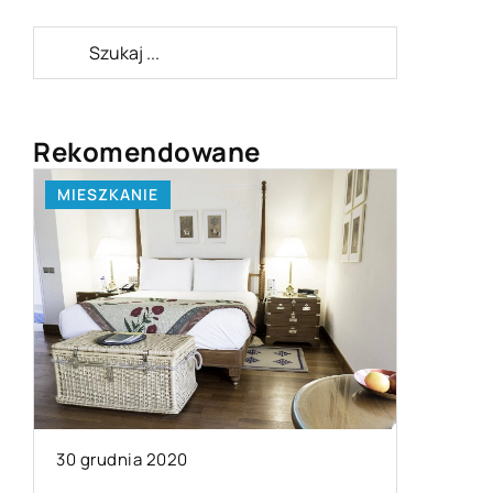
Rekomendowane
MIESZKANIE
LIFE & S
08 stycz
30 grudnia 2020