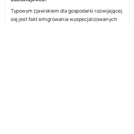
Typowym zjawiskiem dla gospodarki rozwijającej
się jest fakt emigrowania wyspecjalizowanych
pracowników do krajów, gdzie mogą oni zarobić
więcej i zapewnić […]
Ostatnie wpisy
Najciekawsze gry i zabawy na imprezę
W leczeniu jakich chorób i schorzeń
stosuje się leczniczą odmianę konopi?