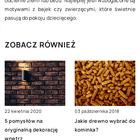
odcienie ziemi lub beżu. Najlepiej jeśli wzbogacone są
motywami z bajek czy zwierzęcymi, które świetnie
pasują do pokoju dziecięcego.
ZOBACZ RÓWNIEŻ
22 kwietnia 2020
03 października 2018
5 pomysłów na
Jakie drewno wybrać do
oryginalną dekorację
kominka?
wnętrz