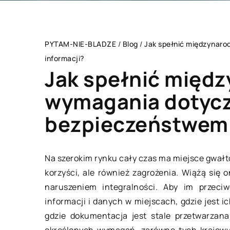
PYTAM-NIE-BLADZE
/
Blog
/
Jak spełnić międzynar
informacji?
Jak spełnić międ
wymagania dotycz
bezpieczeństwem 
BRANŻA BUDOWLAN
Na szerokim rynku cały czas ma miejsce gwałtow
korzyści, ale również zagrożenia. Wiążą się 
naruszeniem integralności. Aby im przeciw
informacji i danych w miejscach, gdzie jest ic
gdzie dokumentacja jest stale przetwarzana
13 sierpnia 2018
określonych wymagań, zarówno tych krajowyc