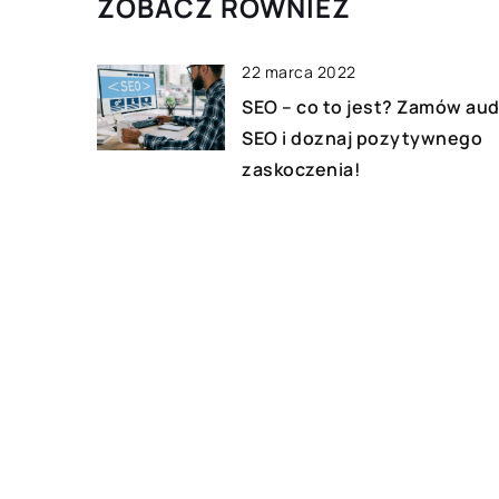
ZOBACZ RÓWNIEŻ
22 marca 2022
SEO – co to jest? Zamów au
SEO i doznaj pozytywnego
zaskoczenia!
06 stycznia 2022
W czym może pomóc coach 
motywacji?
17 października 2018
Co często można kupić na
promocji w supermarkecie