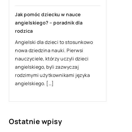
Jak pomóc dziecku w nauce
Profesj
angielskiego? – poradnik dla
przemys
rodzica
uwagę?
Angielski dla dzieci to stosunkowo
Jeśli ch
nowa dziedzina nauki. Pierwsi
profesjo
o
nauczyciele, którzy uczyli dzieci
przetwór
angielskiego, byli zazwyczaj
przemyś
rodzimymi użytkownikami języka
kosmety
angielskiego. […]
będziemy
[…]
Ostatnie wpisy