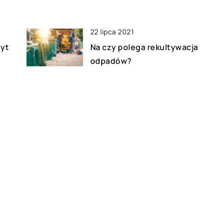
22 lipca 2021
dyt
Na czy polega rekultywacja
odpadów?
15 kwietnia 2021
od
Jakie czynniki mają wpływ na
niższą cenę ubezpieczenia
OC?
23 marca 2018
Jak działają nadajniki GPS?