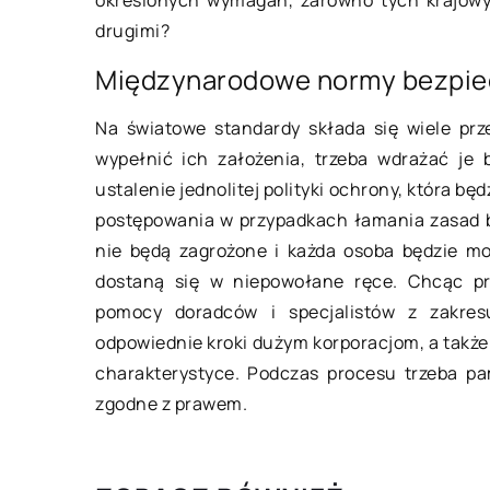
drugimi?
Profesjonalne chło
Międzynarodowe normy bezpiec
przemysłowe – na c
uwagę?
Na światowe standardy składa się wiele prz
Jeśli chcemy prowad
wypełnić ich założenia, trzeba wdrażać je 
profesjonalną firmę
ustalenie jednolitej polityki ochrony, która b
przetwórstwa spoży
postępowania w przypadkach łamania zasad b
przemyśle farmaceu
nie będą zagrożone i każda osoba będzie mo
kosmetycznym, pra
dostaną się w niepowołane ręce. Chcąc pr
będziemy musieli wy
pomocy doradców i specjalistów z zakres
[…]
odpowiednie kroki dużym korporacjom, a takż
charakterystyce. Podczas procesu trzeba pa
zgodne z prawem.