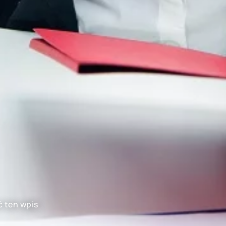
ć ten wpis