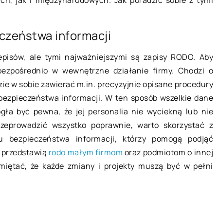
dnie
Basen w ogrodzie – od czego
zeństwa informacji
o zwrócić
zacząć budowę?
episów, ale tymi najważniejszymi są zapisy RODO. Aby
Budowa basenu w ogrodzie to
zić
bezpośrednio w wewnętrzne działanie firmy. Chodzi o
ciekawa, ale i wymagająca
 w branży
ędzie w sobie zawierać m.in. precyzyjnie opisane procedury
inwestycja. Przed przystąpieniem d
wczego lub w
ezpieczeństwa informacji. W ten sposób wszelkie dane
działania warto dowiedzieć się, od
tycznym albo
gła być pewna, że jej personalia nie wyciekną lub nie
czego zacząć […]
wdopodobnie
zeprowadzić wszystko poprawnie, warto skorzystać z
brać chłodnię
u bezpieczeństwa informacji, którzy pomogą podjąć
e przedstawią
rodo małym firmom
oraz podmiotom o innej
miętać, że każde zmiany i projekty muszą być w pełni