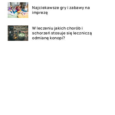
Najciekawsze gry i zabawy na
imprezę
W leczeniu jakich chorób i
schorzeń stosuje się leczniczą
odmianę konopi?
Rolety zewnętrzne – jakie mają
zalety?
Dlaczego warto zdecydować
się na bramę szybkorolowaną
w naszym zakładzie pracy?
Jak wygląda laserowe
usuwanie tatuażu?