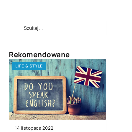
Rekomendowane
LIFE & STYLE
BRANŻA
14 listopada 2022
13 sierpn