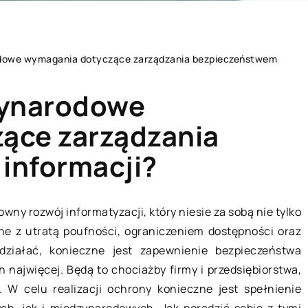
odowe wymagania dotyczące zarządzania bezpieczeństwem
zynarodowe
ące zarządzania
informacji?
A
MIESZKANIE
ny rozwój informatyzacji, który niesie za sobą nie tylko
one z utratą poufności, ograniczeniem dostępności oraz
działać, konieczne jest zapewnienie bezpieczeństwa
h najwięcej. Będą to chociażby firmy i przedsiębiorstwa,
. W celu realizacji ochrony konieczne jest spełnienie
h, jak i międzynarodowych. Jak poradzić sobie z tymi
18 sierpnia 2018