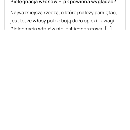
Pielęgnacja włosów – jak powinna wyglądać?
Najważniejszą rzeczą, o której należy pamiętać,
jest to, że włosy potrzebują dużo opieki i uwagi.
Pielęgnacja włosów nie jest jednorazowa, […]
Ostatnie wpisy
Najciekawsze gry i zabawy na imprezę
W leczeniu jakich chorób i schorzeń
stosuje się leczniczą odmianę konopi?