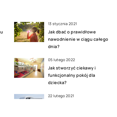
ego oczekujemy
cyklicznym badaniom technicznym.
Najczęściej ma to miejsce raz do
roku. […]
13 stycznia 2021
gu
Jak dbać o prawidłowe
nawodnienie w ciągu całego
dnia?
05 lutego 2022
Jak stworzyć ciekawy i
funkcjonalny pokój dla
dziecka?
22 lutego 2021
Jak zorganizować wakacje
małym kosztem?