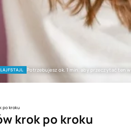
Potrzebujesz ok. 1 min. aby przeczytać ten w
LAJFSTAJL
k po kroku
w krok po kroku