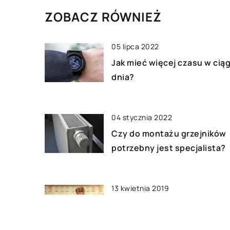
należy wiedzieć, cz
ZOBACZ RÓWNIEŻ
od […]
05 lipca 2022
Jak mieć więcej czasu w cią
dnia?
04 stycznia 2022
Czy do montażu grzejników
potrzebny jest specjalista?
13 kwietnia 2019
Co wpływa na poprawny
rozwój dziecka?