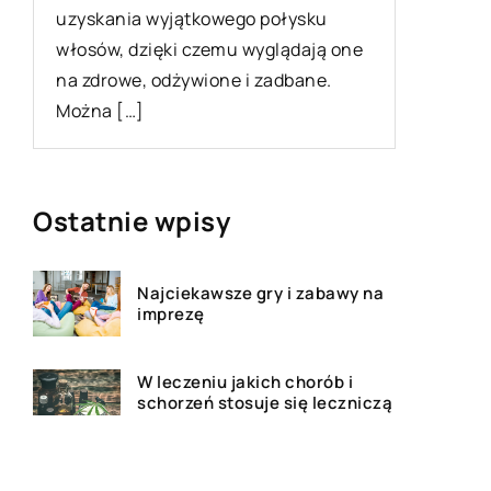
należy w
uzyskania wyjątkowego połysku
od […]
włosów, dzięki czemu wyglądają one
na zdrowe, odżywione i zadbane.
Można […]
Ostatnie wpisy
Najciekawsze gry i zabawy na
imprezę
W leczeniu jakich chorób i
schorzeń stosuje się leczniczą
odmianę konopi?
Rolety zewnętrzne – jakie mają