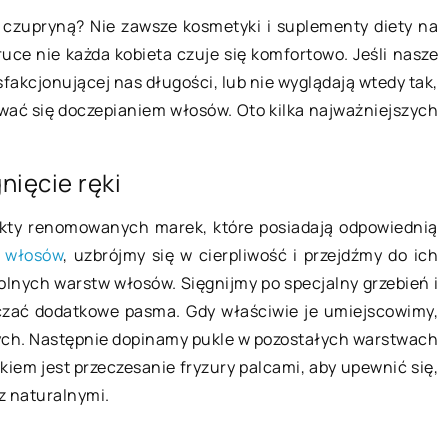
ą czupryną? Nie zawsze kosmetyki i suplementy diety na
uce nie każda kobieta czuje się komfortowo. Jeśli nasze
BIZNES I USŁUGI
fakcjonującej nas długości, lub nie wyglądają wtedy tak,
ować się doczepianiem włosów. Oto kilka najważniejszych
nięcie ręki
kty renomowanych marek, które posiadają odpowiednią
o włosów
, uzbrójmy się w cierpliwość i przejdźmy do ich
11 stycznia 2022
olnych warstw włosów. Sięgnijmy po specjalny grzebień i
ering
czać dodatkowe pasma. Gdy właściwie je umiejscowimy,
ich potrzeb?
nych. Następnie dopinamy pukle w pozostałych warstwach
Jak często trzeba robić przegląd
iem jest przeczesanie fryzury palcami, aby upewnić się,
techniczny pojazdu?
ing dietetyczny
z naturalnymi.
należy rozpocząć
Każdy pojazd, który porusza się po
Oznacza to, że
drogach, musi być poddawany