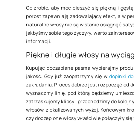
Co zrobić, aby móc cieszyć się piękną i gęst
porost zapewniają zadowalający efekt, a w per
ZDROWY STYL ŻYCIA
naturalne włosy nie są w stanie osiągnąć satys
jakbyśmy sobie tego życzyły, warto zainteres
informacji.
Piękne i długie włosy na wyciąg
Kupując doczepiane pasma wybierajmy produ
11 września 2020
jakość. Gdy już zaopatrzymy się w
dopinki d
zakładania. Proces dobrze jest rozpocząć od d
Jak dopasować cat
wyznaczmy linię, pod którą będziemy umiesz
dietetyczny do swo
zatrzaskujemy klipsy i przechodzimy do kolej
włosów, zlokalizowanych wyżej. Końcowym krok
Aby dopasować cater
czy doczepione włosy właściwie połączyły się 
do swoich potrzeb, 
od ich rozpoznania. 