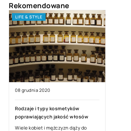
Rekomendowane
LIFE & STYLE
ZDROWY 
11 wrześ
08 grudnia 2020
Jak dop
dietety
Rodzaje i typy kosmetyków
Aby dopa
poprawiających jakość włosów
do swoic
od ich r
Wiele kobiet i mężczyzn dąży do