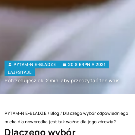
PYTAM-NIE-BLADZE
20 SIERPNIA 2021
LAJFSTAJL
Potrzebujesz ok. 2 min. aby przeczytać ten wpis
PYTAM-NIE-BLADZE
/
Blog
/
Dlaczego wybór odpowiedniego
mleka dla noworodka jest tak ważne dla jego zdrowia?
Dlaczego wybór