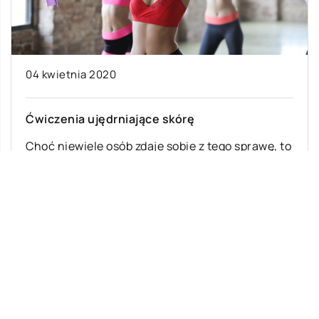
04 kwietnia 2020
Ćwiczenia ujędrniające skórę
Choć niewiele osób zdaje sobie z tego sprawę, to
tak naprawdę już niewielka ilość ruchu każdego
dnia może diametralnie zmienić […]
Ostatnie wpisy