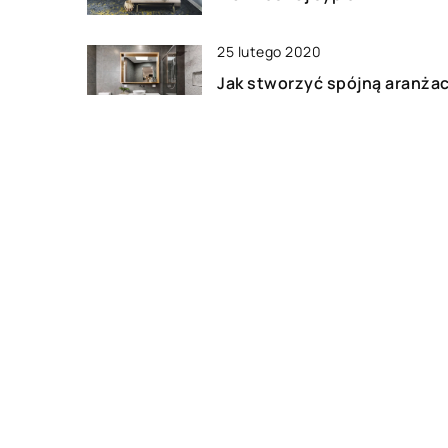
25 lutego 2020
Jak stworzyć spójną aranżac
łazienki?
27 sierpnia 2019
Jakie meble pasują do pokoj
dziecięcego?
DODAJ KOMENTARZ