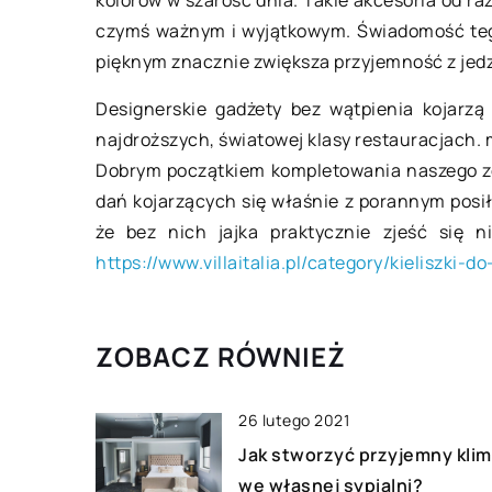
kolorów w szarość dnia. Takie akcesoria od raz
Jakie umiejętności
czymś ważnym i wyjątkowym. Świadomość tego
podczas remontu ła
pięknym znacznie zwiększa przyjemność z jedz
Remont łazienki to 
na natychmiastowy l
Designerskie gadżety bez wątpienia kojarzą
Jednak nie jest to na
najdroższych, światowej klasy restauracjach. m
projekt do podjęcia i
Dobrym początkiem kompletowania naszego z
[…]
dań kojarzących się właśnie z porannym posiłk
że bez nich jajka praktycznie zjeść się n
https://www.villaitalia.pl/category/kieliszki-do
ZOBACZ RÓWNIEŻ
26 lutego 2021
Jak stworzyć przyjemny klim
we własnej sypialni?