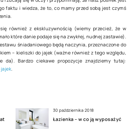
u rzucają się w oczy i przypominają, że nasz posiłek jest
 są potrzebne
 faktu i wiedza, że to, co mamy przed sobą jest czymś
Jak wyglądają spływy kajakowe
zienki?
enia.
rzeką Wdą?
świetny sposób
Spływy kajakowe cieszą się w Polsc
ifting domu.
 się również z ekskluzywnością (wiemy przecież, że w
bardzo dużą popularnością. Nic
jłatwiejszy
ało które danie podaje się na zwykłej, nudnej zastawie).
dziwnego – są świetną atrakcją dla
 ogólnie będzie
estawu śniadaniowego będą naczynia, przeznaczone do
rodzin, wycieczek szkolnych, a […]
iem – kieliszki do jajek (ważne również z tego względu,
ie da). Bardzo ciekawe propozycje znajdziemy tutaj:
-jajek
.
30 października 2018
at
Łazienka – w co ją wyposażyć