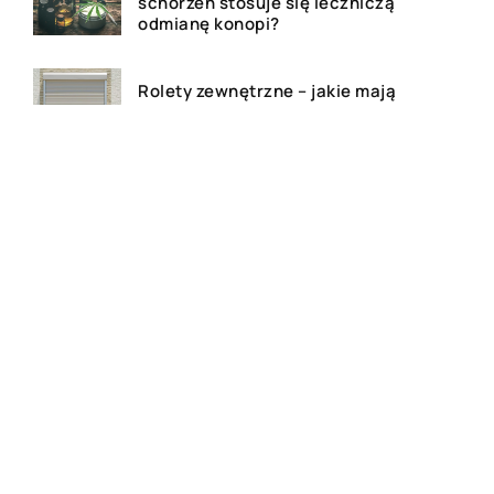
schorzeń stosuje się leczniczą
odmianę konopi?
Rolety zewnętrzne – jakie mają
zalety?
Dlaczego warto zdecydować
się na bramę szybkorolowaną
w naszym zakładzie pracy?
Jak wygląda laserowe
usuwanie tatuażu?
Wizualizacja wnętrz 3D – na
czym to polega?