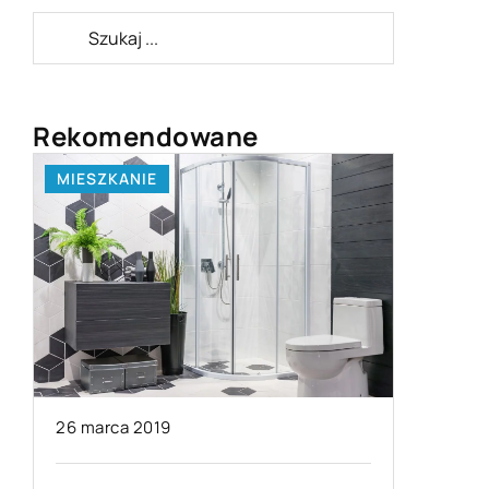
Rekomendowane
MIESZKANIE
MIESZKA
10 wrześ
26 marca 2019