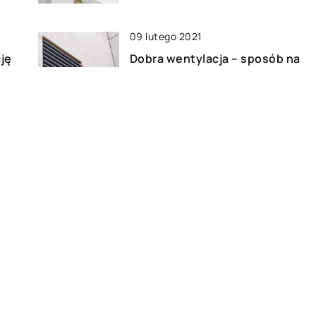
09 lutego 2021
ję
Dobra wentylacja – sposób na
uchronienie domu przed
wilgocią
02 września 2022
u
Jak ogrzać dom? Najlepsze 4
sposoby