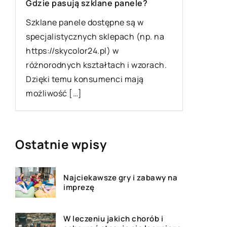
Jakie um
Gdzie pasują szklane panele?
podczas
Szklane panele dostępne są w
Remont ł
specjalistycznych sklepach (np. na
e
na natyc
https://skycolor24.pl) w
Jednak n
różnorodnych kształtach i wzorach.
projekt d
Dzięki temu konsumenci mają
[…]
możliwość […]
Ostatnie wpisy
Najciekawsze gry i zabawy na
imprezę
W leczeniu jakich chorób i