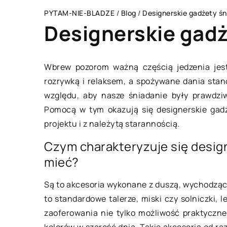
PYTAM-NIE-BLADZE
/
Blog
/
Designerskie gadżety ś
Designerskie gad
Wbrew pozorom ważną częścią jedzenia jest 
rozrywką i relaksem, a spożywane dania stano
MIESZKANIE
względu, aby nasze śniadanie były prawdzi
Pomocą w tym okazują się designerskie gad
projektu i z należytą starannością.
Czym charakteryzuje się design
mieć?
Są to akcesoria wykonane z duszą, wychodząc
10 września 2022
to standardowe talerze, miski czy solniczki, 
zaoferowania nie tylko możliwość praktyczn