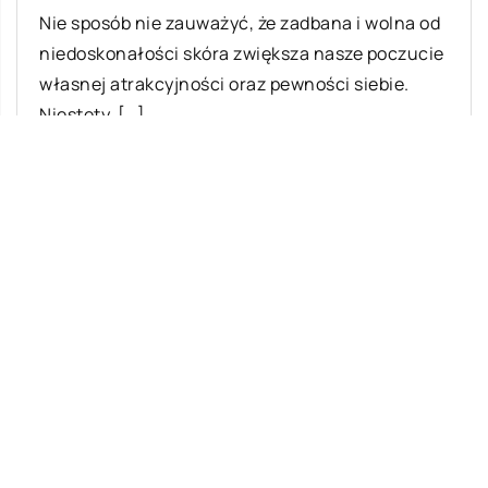
Nie sposób nie zauważyć, że zadbana i wolna od
niedoskonałości skóra zwiększa nasze poczucie
własnej atrakcyjności oraz pewności siebie.
Niestety, […]
Ostatnie wpisy
Najciekawsze gry i zabawy na imprezę
W leczeniu jakich chorób i schorzeń
stosuje się leczniczą odmianę konopi?