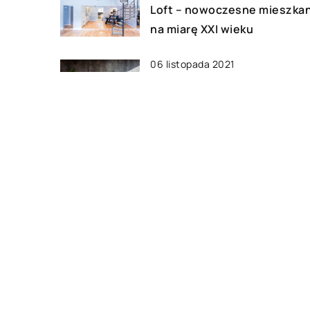
Loft – nowoczesne mieszka
na miarę XXI wieku
06 listopada 2021
Minimalizm w wystroju wnęt
– jak go osiągnąć?
17 maja 2022
Zamek elektroniczny – czy j
popularny?
DODAJ KOMENTARZ