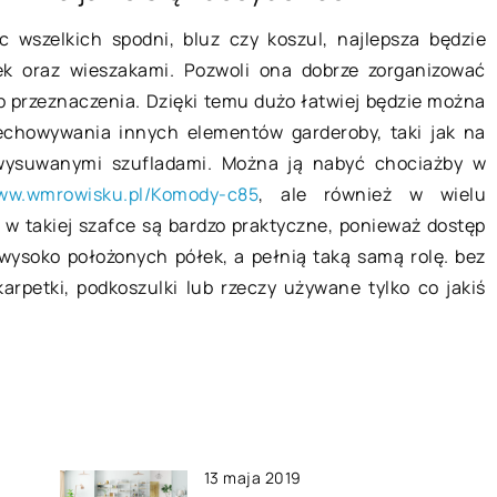
 warto
Franczyza – świetny pomysł na
wszelkich spodni, bluz czy koszul, najlepsza będzie
treningi
biznes
ek oraz wieszakami. Pozwoli ona dobrze zorganizować
Rozpoczynanie biznesu od początk
ub przeznaczenia. Dzięki temu dużo łatwiej będzie można
jest niezwykle
to trudne zadanie. Większość
echowywania innych elementów garderoby, taki jak na
nowić rutynę dla
nowopowstałych firm bankrutuje w
 wysuwanymi szufladami. Można ją nabyć chociażby w
la ona utrzymać
ciągu kilku pierwszych lat swojej
www.wmrowisku.pl/Komody-c85
, ale również w wielu
brej […]
działalności. Nic zatem […]
w takiej szafce są bardzo praktyczne, ponieważ dostęp
 wysoko położonych półek, a pełnią taką samą rolę. bez
rpetki, podkoszulki lub rzeczy używane tylko co jakiś
13 maja 2019