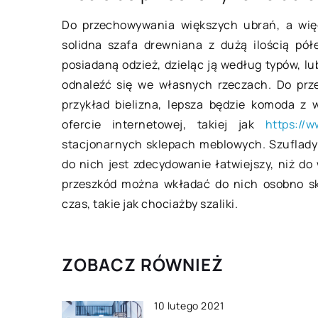
Powody dla których
Do przechowywania większych ubrań, a więc 
zdecydować się na 
solidna szafa drewniana z dużą ilością pół
personalne
posiadaną odzież, dzieląc ją według typów, l
Aktywność ruchowa 
odnaleźć się we własnych rzeczach. Do prz
ważna i powinna sta
przykład bielizna, lepsza będzie komoda z
każdej osoby. Pozwa
ofercie internetowej, takiej jak
https://
mięśnie i stawy w do
stacjonarnych sklepach meblowych. Szuflady 
do nich jest zdecydowanie łatwiejszy, niż do
przeszkód można wkładać do nich osobno ska
czas, takie jak chociażby szaliki.
ZOBACZ RÓWNIEŻ
10 lutego 2021