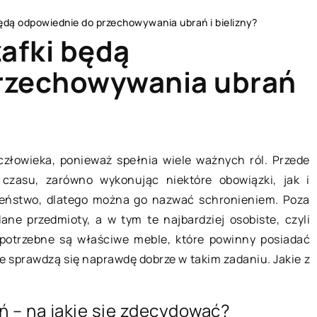
będą odpowiednie do przechowywania ubrań i bielizny?
zafki będą
rzechowywania ubrań
BIZNES I USŁUGI
złowieka, ponieważ spełnia wiele ważnych ról. Przede
czasu, zarówno wykonując niektóre obowiązki, jak i
eństwo, dlatego można go nazwać schronieniem. Poza
ne przedmioty, a w tym te najbardziej osobiste, czyli
 potrzebne są właściwe meble, które powinny posiadać
je sprawdzą się naprawdę dobrze w takim zadaniu. Jakie z
30 marca 2021
 – na jakie się zdecydować?