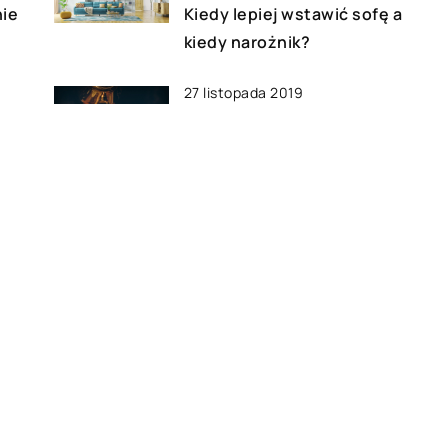
nie
Kiedy lepiej wstawić sofę a
kiedy narożnik?
27 listopada 2019
rz
Jak stworzyć w domu
herbaciany kącik?
30 marca 2019
est
Jak stylowo urządzić salon?