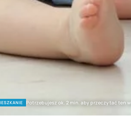
Potrzebujesz ok. 2 min. aby przeczytać ten w
IESZKANIE