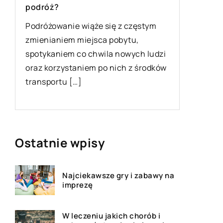
Powody 
podróż?
zdecydo
Podróżowanie wiąże się z częstym
persona
u
zmienianiem miejsca pobytu,
Aktywnoś
spotykaniem co chwila nowych ludzi
ważna i 
oraz korzystaniem po nich z środków
każdej o
transportu […]
mięśnie 
Ostatnie wpisy
Najciekawsze gry i zabawy na
imprezę
W leczeniu jakich chorób i