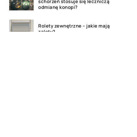
schorzeń stosuje się leczniczą
odmianę konopi?
Rolety zewnętrzne – jakie mają
zalety?
Dlaczego warto zdecydować
się na bramę szybkorolowaną
w naszym zakładzie pracy?
Jak wygląda laserowe
usuwanie tatuażu?
Wizualizacja wnętrz 3D – na
czym to polega?