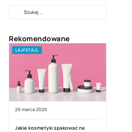
Rekomendowane
LAJFSTAJL
LIFE & S
26 marca 2020
16 kwiet
Jakie kosmetyki spakować na