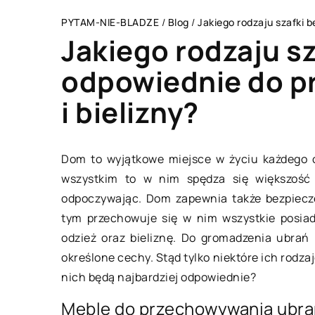
PYTAM-NIE-BLADZE
/
Blog
/
Jakiego rodzaju szafki 
Jakiego rodzaju s
odpowiednie do p
i bielizny?
LIFE & STYLE
Dom to wyjątkowe miejsce w życiu każdego c
wszystkim to w nim spędza się większość 
odpoczywając. Dom zapewnia także bezpiecz
tym przechowuje się w nim wszystkie posiada
odzież oraz bieliznę. Do gromadzenia ubrań
określone cechy. Stąd tylko niektóre ich rodza
16 kwietnia 2021
nich będą najbardziej odpowiednie?
Meble do przechowywania ubrań