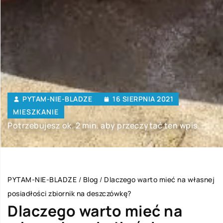
PYTAM-NIE-BLADZE
16 SIERPNIA 2021
MIESZKANIE
Potrzebujesz ok. 2 min. aby przeczytać ten wpis
PYTAM-NIE-BLADZE
/
Blog
/
Dlaczego warto mieć na własnej
posiadłości zbiornik na deszczówkę?
Dlaczego warto mieć na