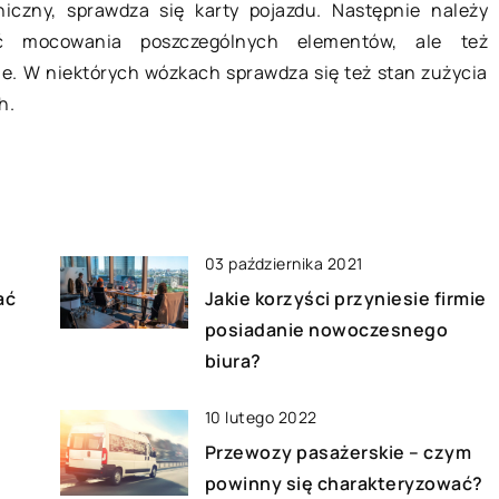
ka szklarnia to
iczny, sprawdza się karty pojazdu. Następnie należy
Maszyny te są obecnie szeroko
o hodowli przede
ć mocowania poszczególnych elementów, ale też
wykorzystywane w produkcji do
pomidorów,
e. W niektórych wózkach sprawdza się też stan zużycia
wykonywania zadań wymagających
, bakłażanów
h.
siły i precyzji wykraczających poza
iół. Zapewnia […]
to, co może […]
03 października 2021
ać
Jakie korzyści przyniesie firmie
posiadanie nowoczesnego
biura?
10 lutego 2022
Przewozy pasażerskie – czym
powinny się charakteryzować?