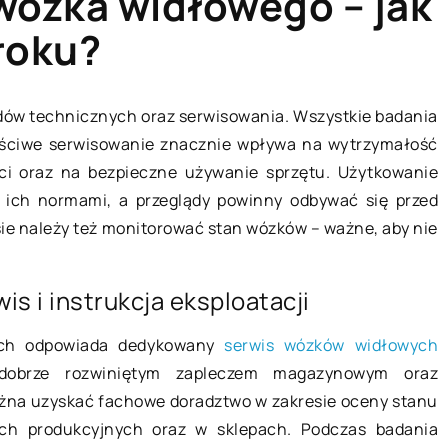
wózka widłowego – jak
roku?
BEZ KATEGORII
dów technicznych oraz serwisowania. Wszystkie badania
aściwe serwisowanie znacznie wpływa na wytrzymałość
ci oraz na bezpieczne używanie sprzętu. Użytkowanie
ich normami, a przeglądy powinny odbywać się przed
 należy też monitorować stan wózków – ważne, aby nie
is i instrukcja eksploatacji
11 maja 2022
wych odpowiada dedykowany
serwis wózków widłowych
obrze rozwiniętym zapleczem magazynowym oraz
omową
żna uzyskać fachowe doradztwo w zakresie oceny stanu
Roboty przemysłowe, czyli
ch produkcyjnych oraz w sklepach. Podczas badania
przyszłość przemysłu