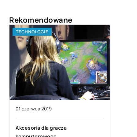
Rekomendowane
TECHNOLOGIE
ZAINTER
23 stycz
01 czerwca 2019
W co w
Akcesoria dla gracza
szklarni
komputerowego