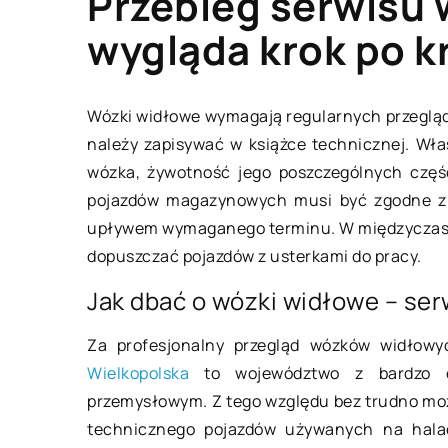
Przebieg serwisu 
wygląda krok po k
ZAINTERESOWANIA
Wózki widłowe wymagają regularnych przeglą
należy zapisywać w książce technicznej. Wł
wózka, żywotność jego poszczególnych częś
pojazdów magazynowych musi być zgodne z 
upływem wymaganego terminu. W międzyczasie
dopuszczać pojazdów z usterkami do pracy.
Jak dbać o wózki widłowe – serw
23 stycznia 2020
Za profesjonalny przegląd wózków widło
Wielkopolska
to województwo z bardzo d
W co wyposażyć d
przemysłowym. Z tego względu bez trudno mo
szklarnię?
technicznego pojazdów używanych na hala