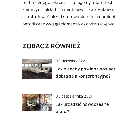
Przydomowa, niewiel
technicznego określa się ogólny stan techn
doskonałe miejsce d
zmierzyć układ hamulcowy, zweryfikowa
wszystkim warzyw (
skontrolować układ sterowania oraz ogumieni
ogórków, szczypioru
baterii oraz wygląd elementów konstrukcyjnyc
itp.), kwiatów oraz z
ZOBACZ RÓWNIEŻ
08 sierpnia 2022
Jakie cechy powinna posiad
dobra sala konferencyjna?
05 października 2021
Jak urządzić nowoczesne
biuro?