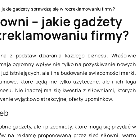
 – jakie gadżety sprawdzą się w rozreklamowaniu firmy?
łowni – jakie gadżety
zreklamowaniu firmy?
TECHNOLOGIE
dna z podstaw działania każdego biznesu. Właściwie
e mają ogromny wpływ nie tylko na pozyskiwanie nowych
już istniejących, ale i na budowanie świadomości marki.
lamowe, które będą nie tylko użyteczne, ale i ich loga
nesu. Nie inaczej ma się kwestia z siłowniami, których
owanie wyjątkowo atrakcyjnej oferty upominków.
zeb
26 stycznia 2020
upować
bne gadżety, ale i przedmioty, które mogą się przydać w
do auta?
ów na reklamę proponowaną przez sieć siłowni, warto