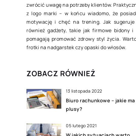
zwrócić uwagę na potrzeby klientów. Praktyczn
Oryginały, a zamie
 się, że wygląd obuwia wiele
z logo marki – w końcu wiadomo, że posiad
urządzenie mechani
kazuje o jego właścicielu.
motywację i chęć na trening. Jak sugeruj
niektóre elementy 
zywiście zadbane i czyste buty
również gadżety, takie jak firmowe bidony i 
długotrwałego użyt
 w jakimś stopniu świadczyć […]
pomagają promować zdrowy styl życia. Warto
uszkodzeniu bądź z
frotki na nadgarstek czy opaski do włosów.
eksploatacyjnemu. 
ZOBACZ RÓWNIEŻ
13 listopada 2022
Biuro rachunkowe – jakie ma
plusy?
05 lutego 2021
W jakich sytuacjach warto