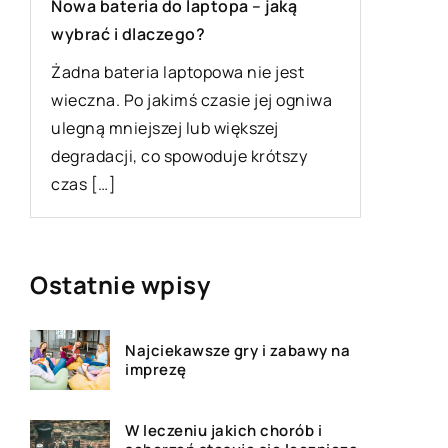
Orygina
Mówi się, że wygląd obuwia wiele
urządze
przekazuje o jego właścicielu.
niektór
Rzeczywiście zadbane i czyste buty
wa
długotr
mogą w jakimś stopniu świadczyć […]
uszkodz
eksploa
Ostatnie wpisy
Najciekawsze gry i zabawy na
imprezę
W leczeniu jakich chorób i