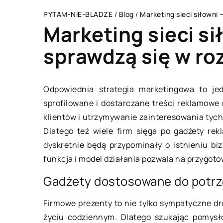
PYTAM-NIE-BLADZE
/
Blog
/
Marketing sieci siłowni
Marketing sieci si
sprawdzą się w ro
FSTAJL
TECHNOLOGIE
Odpowiednia strategia marketingowa to je
sprofilowane i dostarczane treści reklamow
klientów i utrzymywanie zainteresowania tych 
Dlatego też wiele firm sięga po gadżety rek
dyskretnie będą przypominały o istnieniu biz
funkcja i model działania pozwala na przygot
18 kwietnia 2019
utego 2021
Gadżety dostosowane do potr
Dlaczego warto k
Firmowe prezenty to nie tylko sympatyczne dro
ki sposób dbać o wygląd
oryginalne części 
życiu codziennym. Dlatego szukając pomysł
zczególnych rodzajów obuwia?