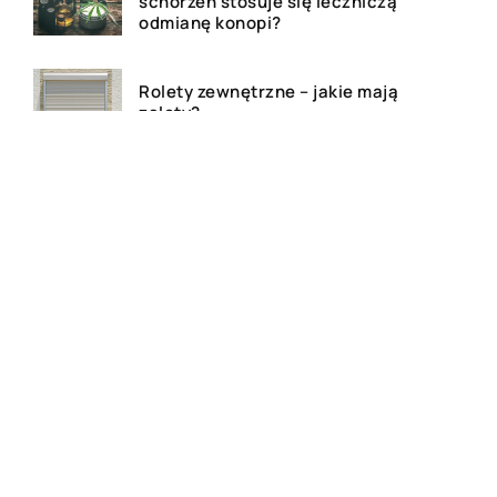
schorzeń stosuje się leczniczą
odmianę konopi?
Rolety zewnętrzne – jakie mają
zalety?
Dlaczego warto zdecydować
się na bramę szybkorolowaną
w naszym zakładzie pracy?
Jak wygląda laserowe
usuwanie tatuażu?
Wizualizacja wnętrz 3D – na
czym to polega?