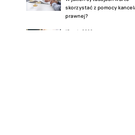
skorzystać z pomocy kancela
prawnej?
15 maja 2020
W jakiej pracy najbardziej
przydaje się dobra znajomo
programu Excel?
DODAJ KOMENTARZ