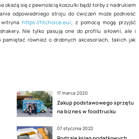
Nowa bateria do laptopa – jaką
e okażą się z pewnością koszulki bądź torby z nadrukiem
nniki Samochód to
wybrać i dlaczego?
anie odpowiedniego stroju do ćwiczeń może podnieść
czne, którego
Żadna bateria laptopowa nie jest
e witryna
https://fitchoice.eu/
, z pomocą mogą przyjść
podczas
wieczna. Po jakimś czasie jej ogni
shakery. Nie tylko pasują one do profilu siłowni, ale i
kowania ulegają
ulegną mniejszej lub większej
 pamiętać również o drobnych akcesoriach, takich jak
użyciu
degradacji, co spowoduje krótszy
Żeby pojazd […]
czas […]
17 marca 2020
Zakup podstawowego sprzętu
na biznes w foodtrucku
07 stycznia 2022
Rodzaje ksiąg podatkowych