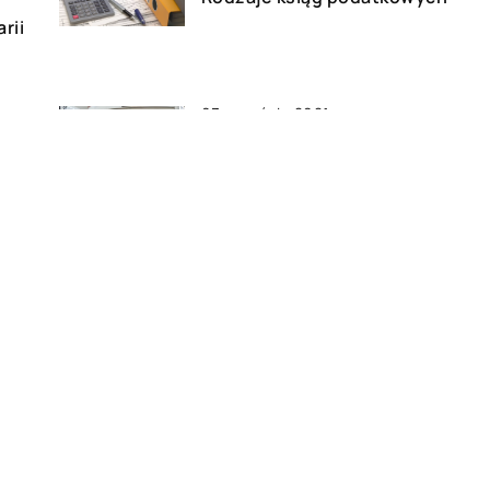
rii
03 września 2021
Jak zabezpieczyć meble przed
ść
przeprowadzką?