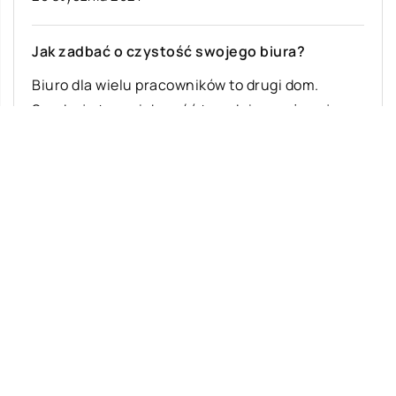
Jak zadbać o czystość swojego biura?
Biuro dla wielu pracowników to drugi dom.
Spędzają tam większość tygodnia, spożywają
posiłki, poznają znajomych. Warto więc zadbać,
aby został […]
Ostatnie wpisy
Najciekawsze gry i zabawy na imprezę
W leczeniu jakich chorób i schorzeń