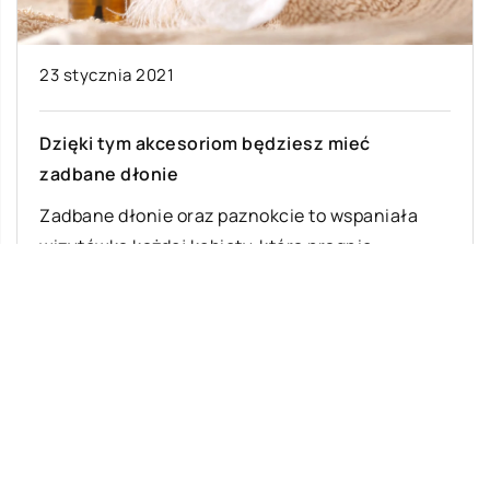
23 stycznia 2021
Dzięki tym akcesoriom będziesz mieć
zadbane dłonie
Zadbane dłonie oraz paznokcie to wspaniała
wizytówka każdej kobiety, która pragnie
elegancko się prezentować. W celu uzyskania
takiego efektu powinna […]
Ostatnie wpisy