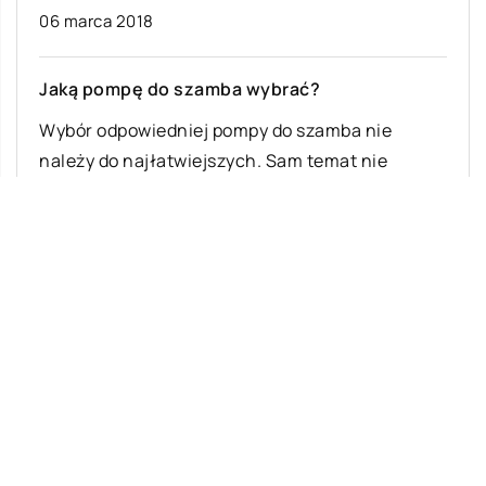
ca 2018
24 sierpnia
ompę do szamba wybrać?
odpowiedniej pompy do szamba nie
Jak zapak
 do najłatwiejszych. Sam temat nie
Wręczanie 
 się najlepiej, jednak musimy pamiętać, iż
świąt czy i
[…]
przede wszy
prosty […]
Ostatnie wpisy
Najciekawsze gry i zabawy na imprezę