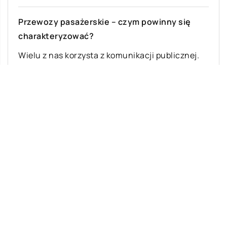
Przewozy pasażerskie – czym powinny się
charakteryzować?
Wielu z nas korzysta z komunikacji publicznej.
Niektórzy rezygnują z posiadania własnego
samochodu ze względów ekologicznych, innym,
szczególnie mieszkańcom dużych […]
Ostatnie wpisy
Najciekawsze gry i zabawy na imprezę