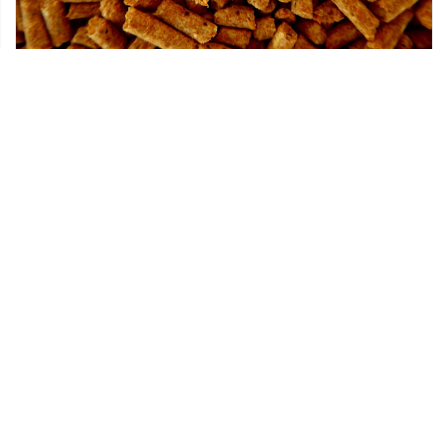
03 października 2018
Jakie drewno wybrać do kominka?
Najpowszechniej stosowanym opałem do
kominków jest drewno. Dużą kaloryczność ma
drewno z drzew liściastych. W sezonie
grzewczym, w domach, gdzie […]
Ostatnie wpisy