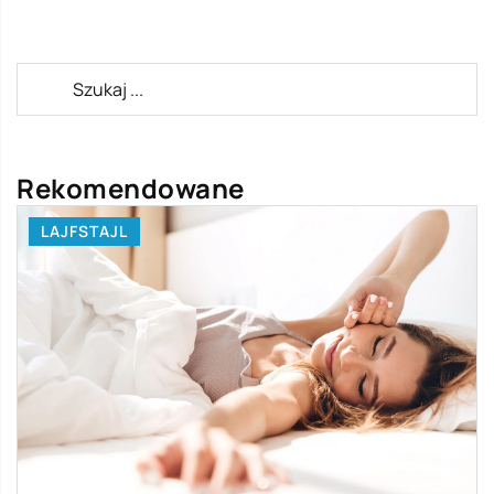
Rekomendowane
LAJFSTAJL
LAJ