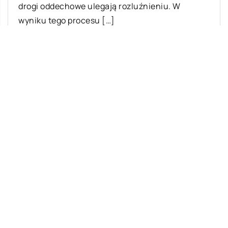
drogi oddechowe ulegają rozluźnieniu. W
wyniku tego procesu […]
Ostatnie wpisy
Najciekawsze gry i zabawy na imprezę
W leczeniu jakich chorób i schorzeń
stosuje się leczniczą odmianę konopi?
Rolety zewnętrzne – jakie mają zalety?