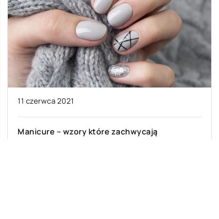
11 czerwca 2021
Manicure – wzory które zachwycają
Mówi się, że dłonie to wizytówka człowieka.
Oprócz twarzy to właśnie na nie najszybciej
zwraca się uwagę. Za to manicure […]