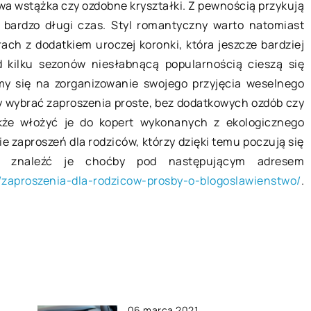
owa wstążka czy ozdobne kryształki. Z pewnością przykują
ą okazać
Kosmetyki relaksujące do kąpieli
bardzo długi czas. Styl romantyczny warto natomiast
ry rozmów
W dobrze zaopatrzonych sklepach
ach z dodatkiem uroczej koronki, która jeszcze bardziej
drogeryjnych można znaleźć
d kilku sezonów niesłabnącą popularnością cieszą się
m ochotę
produkty kosmetyczne i
emy się na zorganizowanie swojego przyjęcia weselnego
awić dowód
pielęgnacyjne, które niezbędne są
 wybrać zaproszenia proste, bez dodatkowych ozdób czy
agraniu
każdego dnia. W szerokim
kże włożyć je do kopert wykonanych z ekologicznego
licznych
asortymencie dostępne […]
 zaproszeń dla rodziców, którzy dzięki temu poczują się
na znaleźć je choćby pod następującym adresem
u/zaproszenia-dla-rodzicow-prosby-o-blogoslawienstwo/
.
06 marca 2021