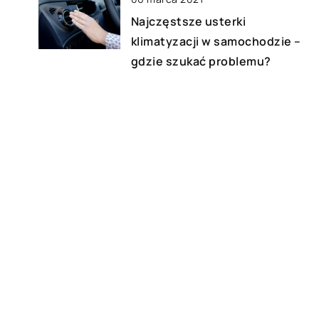
Najczęstsze usterki
klimatyzacji w samochodzie –
gdzie szukać problemu?
24 stycznia 2020
Organizacja niezapomnianego
wesela – czym się wyróżnić?
14 sierpnia 2020
Jak stworzyć dziecku dobre
warunki do zaśnięcia?