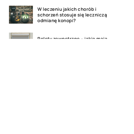
W leczeniu jakich chorób i
schorzeń stosuje się leczniczą
odmianę konopi?
Rolety zewnętrzne – jakie mają
zalety?
Dlaczego warto zdecydować
się na bramę szybkorolowaną
w naszym zakładzie pracy?
Jak wygląda laserowe
usuwanie tatuażu?
Wizualizacja wnętrz 3D – na
czym to polega?