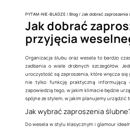
PYTAM-NIE-BLADZE
/
Blog
/
Jak dobrać zaproszenia 
Jak dobrać zapros
przyjęcia weseln
BIZNES I USŁUGI
Organizacja ślubu oraz wesela to bardzo cza
zadbania o wiele drobnych szczegółów. Je
uroczystość są zaproszenia, które wręcza si
nie tylko funkcję praktyczną informującą
zapowiedzią tego, w jakim klimacie będzie urz
spójne ze stylem, w jakim planujemy urządzić 
Jak wybrać zaproszenia ślubne
13 października 2020
Do wesela w stylu klasycznym i glamour idea