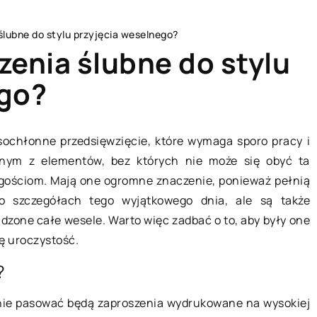
ślubne do stylu przyjęcia weselnego?
zenia ślubne do stylu
ego?
LAJFSTAJL
sochłonne przedsięwzięcie, które wymaga sporo pracy i
dnym z elementów, bez których nie może się obyć ta
ę gościom. Mają one ogromne znaczenie, ponieważ pełnią
 o szczegółach tego wyjątkowego dnia, ale są także
ądzone całe wesele. Warto więc zadbać o to, aby były one
tę uroczystość.
?
10 sierpnia 2020
lnie pasować będą zaproszenia wydrukowane na wysokiej