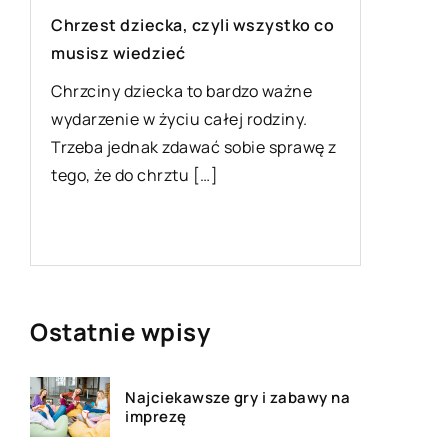
Chrzest dziecka, czyli wszystko co
W jakich plac
musisz wiedzieć
się przydatne
telefonicznyc
Chrzciny dziecka to bardzo ważne
wydarzenie w życiu całej rodziny.
Każdy z nas mi
Trzeba jednak zdawać sobie sprawę z
nagrać rozmow
tego, że do chrztu […]
w postaci zapi
słów. Wiele ins
[…]
Ostatnie wpisy
Najciekawsze gry i zabawy na
imprezę