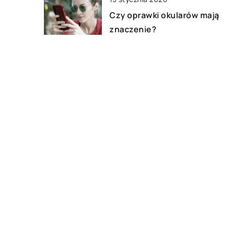
Czy oprawki okularów mają
znaczenie?
27 lipca 2017
Jak dobrać suknię ślubną do
figury?
19 listopada 2022
Jak powinno wyglądać
zaproszenie na wesele?
DODAJ KOMENTARZ