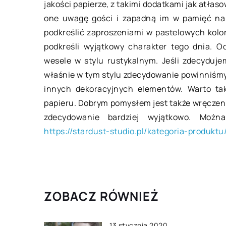
jakości papierze, z takimi dodatkami jak atłas
W jakich placówkach mog
one uwagę gości i zapadną im w pamięć na 
się przydatne rejestrato
podkreślić zaproszeniami w pastelowych kolor
telefonicznych?
podkreśli wyjątkowy charakter tego dnia. O
Każdy z nas miałby czase
wesele w stylu rustykalnym. Jeśli zdecyduj
nagrać rozmowę i przedst
właśnie w tym stylu zdecydowanie powinniśmy
w postaci zapisanych na n
innych dekoracyjnych elementów. Warto ta
słów. Wiele instytucji pub
papieru. Dobrym pomysłem jest także wręczenie
[…]
zdecydowanie bardziej wyjątkowo. Moż
https://stardust-studio.pl/kategoria-produkt
ZOBACZ RÓWNIEŻ
13 stycznia 2020