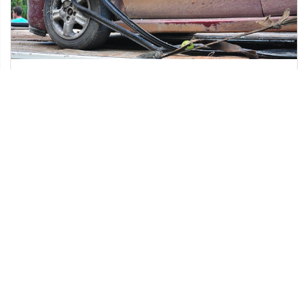
09 lipca 2021
Komu przysługuje odszkodowanie po
wypadku?
Wypadki komunikacyjne są wpisane w samą
istotę współczesnego stylu życia. Każdy
człowiek popełnia błędy lub podejmuje złe
decyzje. Często niestety […]