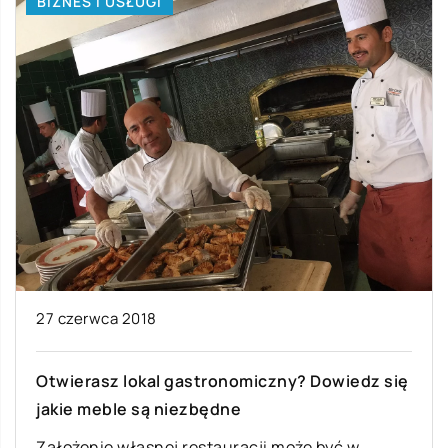
LAJFSTAJL
11 września 2020
Czym jest herbata cesarska?
Herbata żółta, zwana również cesarką, jest
jedną z najrzadziej spotykanych na świecie.
Pochodzi z Chin, ale nawet w tym kraju […]