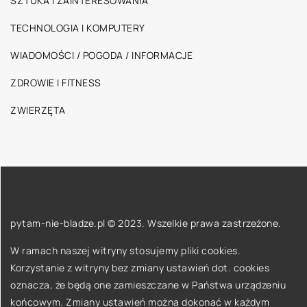
SZTUKA I ZAINTERESOWANIA
TECHNOLOGIA I KOMPUTERY
WIADOMOŚCI / POGODA / INFORMACJE
ZDROWIE I FITNESS
ZWIERZĘTA
pytam-nie-bladze.pl © 2023. Wszelkie prawa zastrzeżone.
W ramach naszej witryny stosujemy pliki cookies.
Korzystanie z witryny bez zmiany ustawień dot. cookies
oznacza, że będą one zamieszczane w Państwa urządzeniu
końcowym. Zmiany ustawień można dokonać w każdym