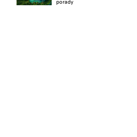
porady
10 maja 2022
Kiedy trzeba skorzystać z
usług serwisu
wulkanizującego?