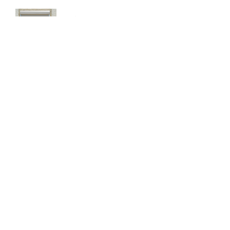
Rolety zewnętrzne – jakie mają
zalety?
Dlaczego warto zdecydować
się na bramę szybkorolowaną
w naszym zakładzie pracy?
Jak wygląda laserowe
usuwanie tatuażu?
Wizualizacja wnętrz 3D – na
czym to polega?