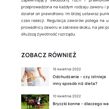
zapewniający swobodny ruch i prawidło
Dom to wyjątkowe mi
przeprowadzona na każdym rodzaju zaworu i p
każdego człowieka, 
działał on prawidłowo. Im bliżej ustawisz pun
wiele ważnych ról. 
czas reakcji. Regulacja zaworów polega na u
to w nim spędza się 
prowadnicy zaworu w zakresie skoku, na jaki po
dłuższą żywotność rozrządu.
ZOBACZ RÓWNIEŻ
16 kwietnia 2022
Odchudzanie – czy istnieje
inny sposób niż dieta?
10 kwietnia 2022
Bryczki konne – dlaczego wa