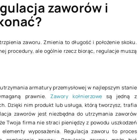
gulacja zaworów i
ykonać?
LAJFSTAJL
rzpienia zaworu. Zmienia to długość i położenie skoku.
j procedury, ale ogólnie rzecz biorąc, regulacje muszą
a utrzymania armatury przemysłowej w najlepszym stanie
wymaganą prawnie.
Zawory kołnierzowe
są jedną z
 Dzięki nim produkt lub usługa, którą tworzysz, trafia
13 października 2018
ulacja zaworów jest niezbędna do utrzymania zaworów
fki będą
że Twoja firma nie straci pieniędzy z powodu uszkodzeń
rzechowywania
Najlepsze kurorty narciarskie za
 elementy wyposażenia. Regulacja zaworu to proces
granicą