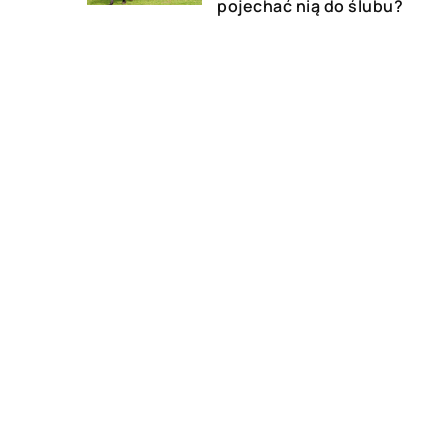
pojechać nią do ślubu?
11 czerwca 2022
Wycieraczki z logo – gdzie
warto je zastosować?
DODAJ KOMENTARZ