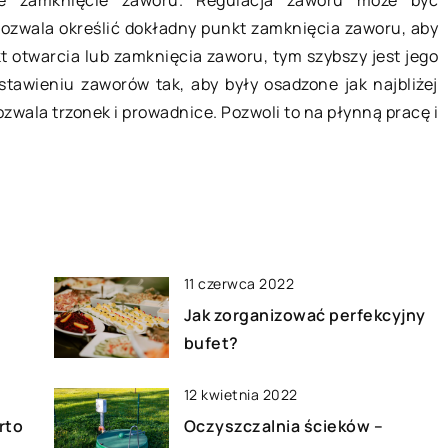
we zamknięcie zaworu. Regulacja zaworu może być
ejsce w życiu
Sezon narciarski coraz bliżej, dlate
ozwala określić dokładny punkt zamknięcia zaworu, aby
ponieważ spełnia
warto już teraz zastanowić się nad
kt otwarcia lub zamknięcia zaworu, tym szybszy jest jego
Przede wszystkim
wyborem najlepszego kierunku. Na
stawieniu zaworów tak, aby były osadzone jak najbliżej
[…]
polskich stokach często brakuje
zwala trzonek i prowadnice. Pozwoli to na płynną pracę i
odpowiedniego […]
11 czerwca 2022
Jak zorganizować perfekcyjny
bufet?
12 kwietnia 2022
rto
Oczyszczalnia ścieków –