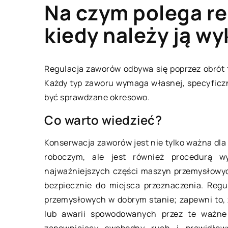
Na czym polega re
kiedy należy ją w
MIESZKANIE
Regulacja zaworów odbywa się poprzez obrót t
Każdy typ zaworu wymaga własnej, specyficzne
być sprawdzane okresowo.
Co warto wiedzieć?
Konserwacja zaworów jest nie tylko ważna dl
roboczym, ale jest również procedurą 
08 lutego 2021
najważniejszych części maszyn przemysłowych.
bezpiecznie do miejsca przeznaczenia. Reg
Jakiego rodzaju sza
przemysłowych w dobrym stanie; zapewni to, 
odpowiednie do p
lub awarii spowodowanych przez te ważne
ubrań i bielizny?