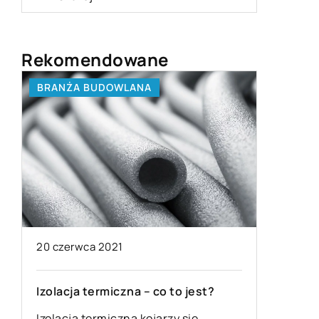
Rekomendowane
BRANŻA BUDOWLANA
MIESZKA
08 luteg
20 czerwca 2021
Jakiego 
odpowie
Izolacja termiczna – co to jest?
ubrań i 
Izolacja termiczna kojarzy się