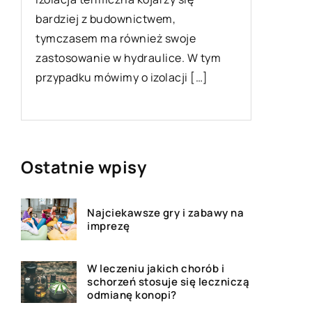
Dom to w
go
bardziej z budownictwem,
każdego 
tymczasem ma również swoje
wiele wa
zastosowanie w hydraulice. W tym
to w nim
przypadku mówimy o izolacji […]
Ostatnie wpisy
Najciekawsze gry i zabawy na
imprezę
W leczeniu jakich chorób i
schorzeń stosuje się leczniczą
odmianę konopi?