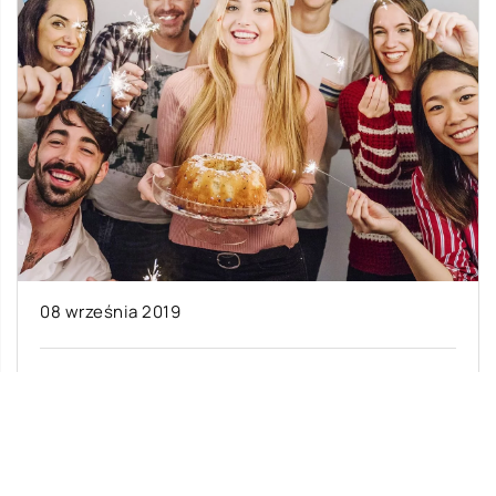
08 września 2019
Nowoczesne atrakcje na przyjęcie
urodzinowe
W jaki sposób można uatrakcyjnić imprezę
urodzinową, jeśli co roku szuka się czegoś