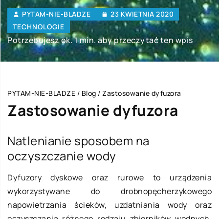
PYTAM-NIE-BLADZE
23 KWIETNIA 2020
TECHNOLOGIE
Potrzebujesz ok. 1 min. aby przeczytać ten wpis
PYTAM-NIE-BLADZE
/
Blog
/
Zastosowanie dyfuzora
Zastosowanie dyfuzora
Natlenianie sposobem na
oczyszczanie wody
Dyfuzory dyskowe oraz rurowe to urządzenia
wykorzystywane do drobnopęcherzykowego
napowietrzania ścieków, uzdatniania wody oraz
oczyszczania różnego rodzaju zbiorników wodnych.