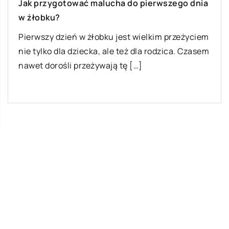
Jak przygotować malucha do pierwszego dnia
w żłobku?
Pierwszy dzień w żłobku jest wielkim przeżyciem
nie tylko dla dziecka, ale też dla rodzica. Czasem
nawet dorośli przeżywają tę […]
Ostatnie wpisy
Najciekawsze gry i zabawy na imprezę
W leczeniu jakich chorób i schorzeń
stosuje się leczniczą odmianę konopi?