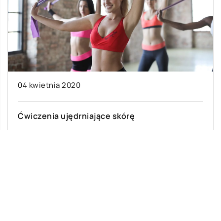
04 kwietnia 2020
Ćwiczenia ujędrniające skórę
Choć niewiele osób zdaje sobie z tego sprawę, to
tak naprawdę już niewielka ilość ruchu każdego
dnia może diametralnie zmienić […]