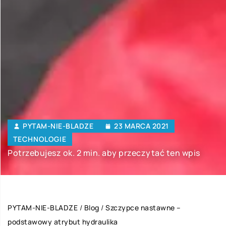
PYTAM-NIE-BLADZE
23 MARCA 2021
TECHNOLOGIE
Potrzebujesz ok. 2 min. aby przeczytać ten wpis
PYTAM-NIE-BLADZE
/
Blog
/
Szczypce nastawne –
podstawowy atrybut hydraulika