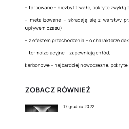
– farbowane – niezbyt trwałe, pokryte zwykłą 
– metalizowane – składają się z warstwy pr
upływem czasu)
– z efektem przechodzenia – o charakterze de
– termoizolacyjne – zapewniają chłód,
karbonowe – najbardziej nowoczesne, pokryte
ZOBACZ RÓWNIEŻ
07 grudnia 2022
Czego nie może zabraknąć 
firmowej toalecie?