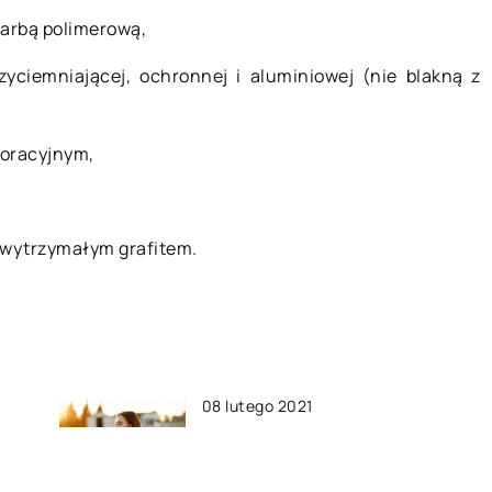
farbą polimerową,
zyciemniającej, ochronnej i aluminiowej (nie blakną z
koracyjnym,
 wytrzymałym grafitem.
08 lutego 2021
w
Z czym łączyć koronkową
odzież?