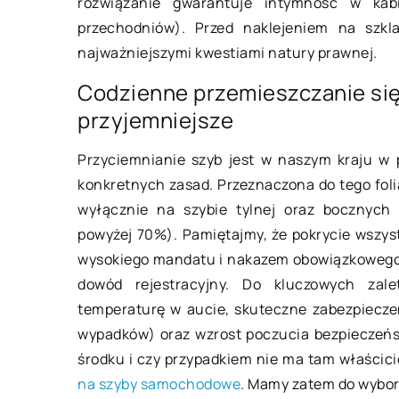
rozwiązanie gwarantuje intymność w kab
przechodniów). Przed naklejeniem na szkl
najważniejszymi kwestiami natury prawnej.
Codzienne przemieszczanie się
przyjemniejsze
09 grudnia 2021
Przyciemnianie szyb jest w naszym kraju w 
konkretnych zasad. Przeznaczona do tego foli
Jak zabezpieczyć o
wyłącznie na szybie tylnej oraz bocznych
włamaniem?
powyżej 70%). Pamiętajmy, że pokrycie wszyst
W Polsce liczba wł
wysokiego mandatu i nakazem obowiązkowego z
obiektów stale wzra
dowód rejestracyjny. Do kluczowych zale
narażone są nie tylk
temperaturę w aucie, skuteczne zabezpieczen
handlowe, ale równi
wypadków) oraz wzrost poczucia bezpieczeńst
środku i czy przypadkiem nie ma tam właścic
na szyby samochodowe
. Mamy zatem do wybor