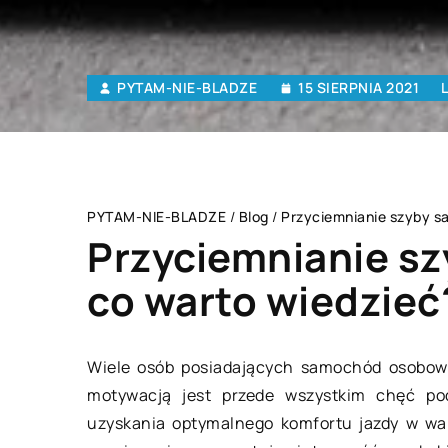
PYTAM-NIE-BLADZE
15 SIERPNIA 2021
PYTAM-NIE-BLADZE
/
Blog
/
Przyciemnianie szyby s
Przyciemnianie s
co warto wiedzieć
MIESZKANIE
Wiele osób posiadających samochód osobowy
motywacją jest przede wszystkim chęć podn
uzyskania optymalnego komfortu jazdy w wa