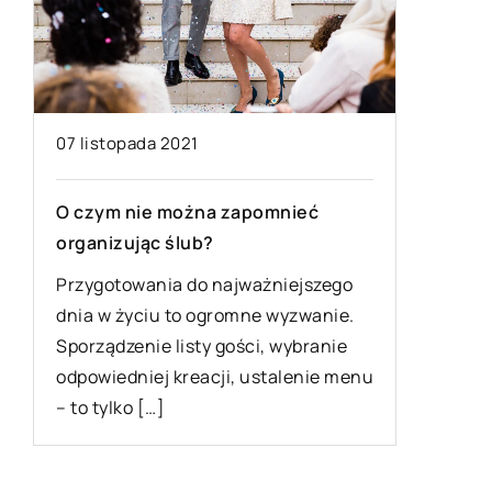
07 listopada 2021
09 grudn
O czym nie można zapomnieć
Jak zab
organizując ślub?
właman
Przygotowania do najważniejszego
W Polsce
t
dnia w życiu to ogromne wyzwanie.
obiektów
e
Sporządzenie listy gości, wybranie
narażone
odpowiedniej kreacji, ustalenie menu
handlowe
– to tylko […]