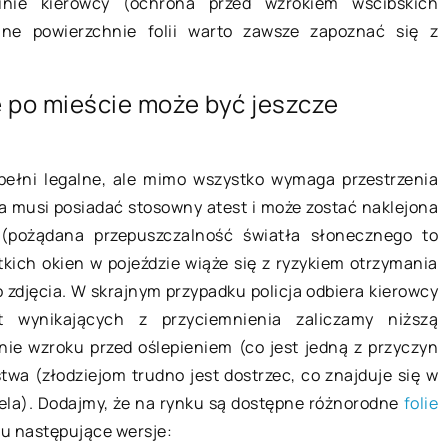
inie kierowcy (ochrona przed wzrokiem wścibskich
ane powierzchnie folii warto zawsze zapoznać się z
 po mieście może być jeszcze
07 grudnia 2022
pełni legalne, ale mimo wszystko wymaga przestrzenia
Czego nie może zabraknąć w
a musi posiadać stosowny atest i może zostać naklejona
biekt przed
firmowej toalecie?
 (pożądana przepuszczalność światła słonecznego to
Łazienka jest najważniejszym
kich okien w pojeździe wiąże się z ryzykiem otrzymania
amań do różnych
pomieszczeniem w firmie. Jeśli klien
djęcia. W skrajnym przypadku policja odbiera kierowcy
sta. Na rabunek
ma złe doświadczenia w toalecie, ni
t wynikających z przyciemnienia zaliczamy niższą
o budynki
wróci do Twojego biznesu. Czysta,
ie wzroku przed oślepieniem (co jest jedną z przyczyn
eż prywatne. […]
dobrze […]
wa (złodziejom trudno jest dostrzec, co znajduje się w
iela). Dodajmy, że na rynku są dostępne różnorodne
folie
u następujące wersje: