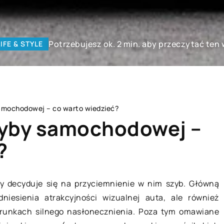
Potrzebujesz ok. 2 min. aby przeczytać ten 
LIFE & STYLE
amochodowej – co warto wiedzieć?
zyby samochodowej –
?
LIFE & STYLE
 decyduje się na przyciemnienie w nim szyb. Główną
iesienia atrakcyjności wizualnej auta, ale również
runkach silnego nasłonecznienia. Poza tym omawiane