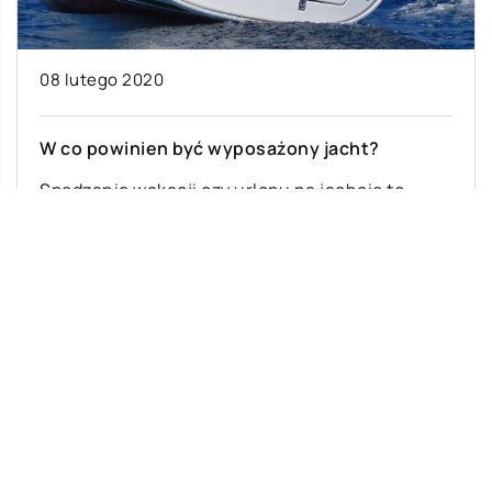
08 lutego 2020
W co powinien być wyposażony jacht?
Spędzanie wakacji czy urlopu na jachcie to
doskonała rozrywka dla całej rodziny. Przed
każdorazowym wyruszeniem w rejs warto jednak
zawsze […]
Ostatnie wpisy
Najciekawsze gry i zabawy na imprezę