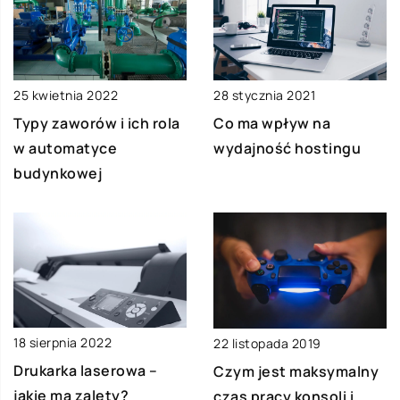
28 stycznia 2021
25 kwietnia 2022
Co ma wpływ na
Typy zaworów i ich rola
wydajność hostingu
w automatyce
budynkowej
18 sierpnia 2022
22 listopada 2019
Drukarka laserowa –
Czym jest maksymalny
jakie ma zalety?
czas pracy konsoli i