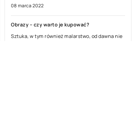
08 marca 2022
Obrazy – czy warto je kupować?
Sztuka, w tym również malarstwo, od dawna nie
jest już przeznaczona jedynie dla elit.
Codziennie tysiące ludzi zwiedza muzea, galerie
[…]
Ostatnie wpisy
Najciekawsze gry i zabawy na imprezę