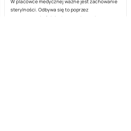
W placówce medycznej ważne jest zachowanie
sterylności. Odbywa się to poprzez
przestrzeganie ścisłych procedur podczas
obsługi sprzętu i materiałów. Środowisko […]
Ostatnie wpisy
Najciekawsze gry i zabawy na imprezę
W leczeniu jakich chorób i schorzeń
stosuje się leczniczą odmianę konopi?
Rolety zewnętrzne – jakie mają zalety?