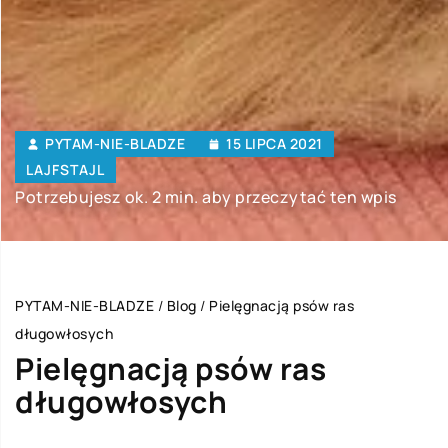
PYTAM-NIE-BLADZE
15 LIPCA 2021
LAJFSTAJL
Potrzebujesz ok. 2 min. aby przeczytać ten wpis
PYTAM-NIE-BLADZE
/
Blog
/
Pielęgnacją psów ras
długowłosych
Pielęgnacją psów ras
długowłosych