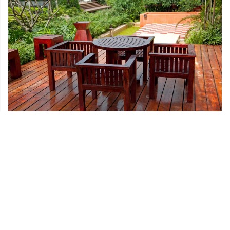
08 lipca 2020
W jaki sposób trzeba dbać o stan tarasu
drewnianego?
Przydomowy taras drewniany to wprost idealna
przestrzeń zarówno do relaksu, jak i