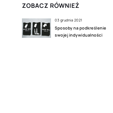
ZOBACZ RÓWNIEŻ
03 grudnia 2021
Sposoby na podkreślenie
swojej indywidualności
16 września 2021
Stylizacja – czy może być
wygodnie i modnie?
11 kwietnia 2021
Podział majątku – co zrobić,
żeby nie zostać z niczym?