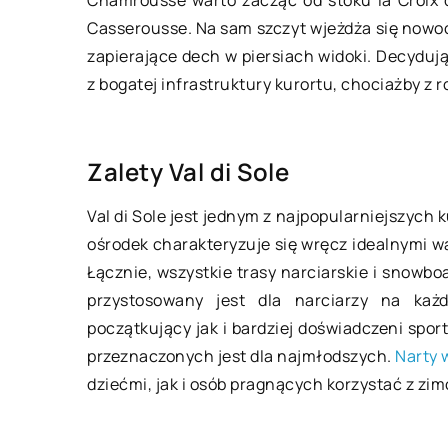
20 maja 2021
Casserousse. Na sam szczyt wjeżdża się nowo
zapierające dech w piersiach widoki. Decyduj
Przegląd zaworów 
z bogatej infrastruktury kurortu, chociażby z 
rodzaje i zastosow
Warunkiem prawidło
Zalety Val di Sole
każdej instalacji hyd
wyposażenie jej w n
Val di Sole jest jednym z najpopularniejszych
podzespoły. Istotną 
ośrodek charakteryzuje się wręcz idealnymi
elementów stanowią
Łącznie, wszystkie trasy narciarskie i snowbo
rozmaite […]
przystosowany jest dla narciarzy na każ
początkujący jak i bardziej doświadczeni spor
przeznaczonych jest dla najmłodszych.
Narty w
dziećmi, jak i osób pragnących korzystać z zi