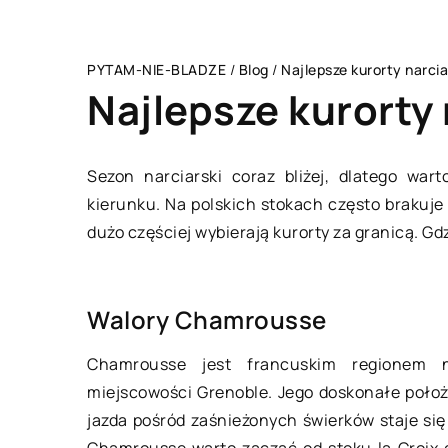
PYTAM-NIE-BLADZE
/
Blog
/
Najlepsze kurorty narcia
Najlepsze kurorty 
Sezon narciarski coraz bliżej, dlatego war
kierunku. Na polskich stokach często brakuj
BRANŻA BUDOWLAN
dużo częściej wybierają kurorty za granicą. Gd
Walory Chamrousse
Chamrousse jest francuskim regionem na
miejscowości Grenoble. Jego doskonałe poło
jazda pośród zaśnieżonych świerków staje si
Chamrousse warto zacząć od stoku la Croix 