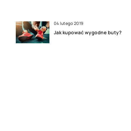
04 lutego 2019
Jak kupować wygodne buty?
22 kwietnia 2020
Jaka biżuteria ozdobi damskie
dłonie?
23 kwietnia 2020
Z czym łączyć trampki?