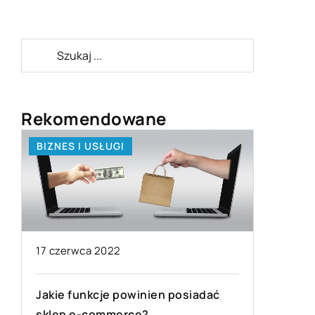
Rekomendowane
BIZNES I USŁUGI
BRANŻA
17 czerwca 2022
Jakie funkcje powinien posiadać
sklep e-commerce?