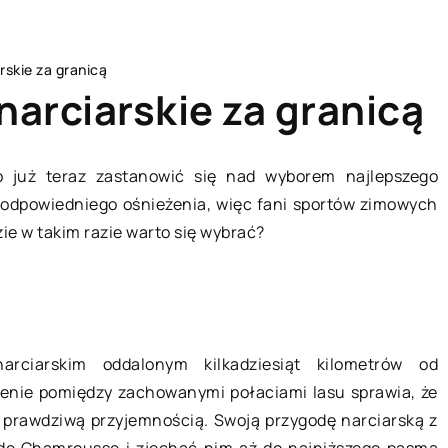
rskie za granicą
narciarskie za granicą
to już teraz zastanowić się nad wyborem najlepszego
e odpowiedniego ośnieżenia, więc fani sportów zimowych
A
LAJFSTAJL
zie w takim razie warto się wybrać?
rciarskim oddalonym kilkadziesiąt kilometrów od
żenie pomiędzy zachowanymi połaciami lasu sprawia, że
ę prawdziwą przyjemnością. Swoją przygodę narciarską z
12 sierpnia 2020
de Chamrousse i zjechać nim aż do najniższego pasma