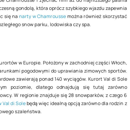
czesną gondolą, która oprócz szybkiego wjazdu zapewnia
Różnice między manicure
ąc się na
narty w Chamrousse
można również skorzystać
do wody –
hybrydowym a tytanowym
rozległego snow parku, lodowiska czy spa.
anie
Manicure hybrydowy obecnie ciesz
wego działania
się niezwykłą popularnością i
raulicznej jest
skutecznie wypiera tradycyjną
iezbędne
metodę malowania paznokci.
 kurortów w Europie. Położony w zachodniej części Włoch,
kategorię takich
Powodem jest długotrwały efekt –
 warunkami pogodowymi do uprawiania zimowych sportów.
 z pewnością
lakier […]
ardowe zawierają ponad 140 wyciągów. Kurort Val di Sole
dym poziomie, dlatego odnajdują się tutaj zarówno
towcy. W regionie znajduje się 28 snowparków, z czego 6
 Val di Sole
będą więc idealną opcją zarówno dla rodzin z
mowego szaleństwa.