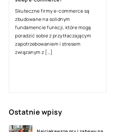
20 maja 
Skuteczne firmy e-commerce są
zbudowane na solidnym
Przeglą
fundamencie funkcji, które mogą
rodzaje
y
poradzić sobie z przytłaczającym
Warunki
zapotrzebowaniem i stresem
każdej in
związanym z […]
wyposaże
podzespo
element
rozmaite
Ostatnie wpisy
Najciekawsze gry i zabawy na