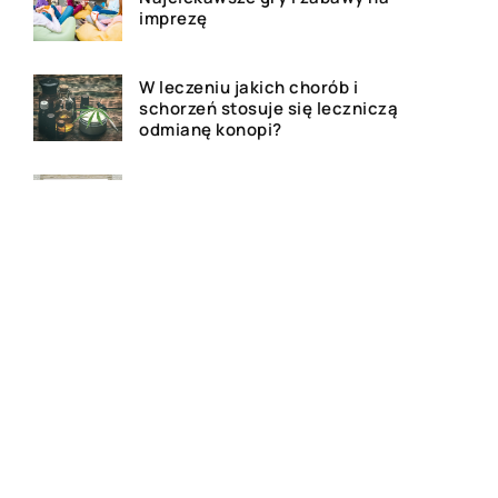
imprezę
W leczeniu jakich chorób i
schorzeń stosuje się leczniczą
odmianę konopi?
Rolety zewnętrzne – jakie mają
zalety?
Dlaczego warto zdecydować
się na bramę szybkorolowaną
w naszym zakładzie pracy?
Jak wygląda laserowe
usuwanie tatuażu?
Wizualizacja wnętrz 3D – na