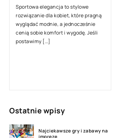
Sportowa elegancja to stylowe
Dlaczego
rozwiązanie dla kobiet, które pragną
warto z
wyglądać modnie, a jednocześnie
dystryb
cenią sobie komfort i wygodę. Jeśli
Odpowie
postawimy […]
organizm
wydajnoś
pracowni
względu 
działaln
Ostatnie wpisy
Najciekawsze gry i zabawy na
imprezę