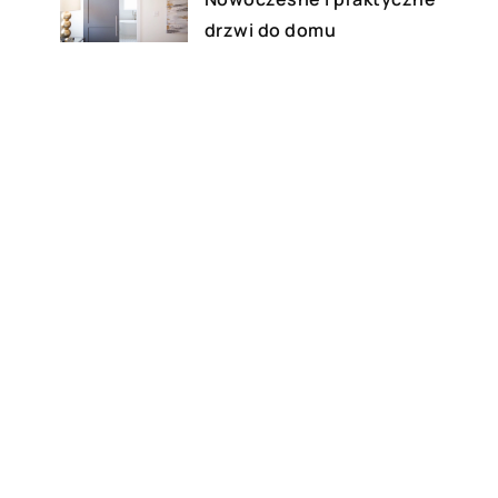
drzwi do domu
12 lutego 2020
Jaki grill wstawić do ogrodu?