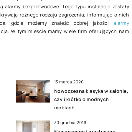
ściany nie izolują wystarczająco
 alarmy bezprzewodowe. Tego typu instalacje zostały
żdej firmie
dobrze – przyczyny problemu i
krywają różnego rodzaju zagrożenia, informując o nich
ć w
sposób usuwania skutków
sca, gdzie możemy znaleźć dobrej jakości
alarmy
?
Nowoczesne budownictwo cechuje
acja. W tym mieście mamy wiele firm oferujących nam
nienie
się szybkim tempem prac oraz
 podnosi
zastosowaniem materiałów lekkich
wność
na bazie gipsu lub gazobetonu.
ch, dlatego bez
Również w takich obiektach […]
rowadzonej
rczej, warto […]
13 marca 2020
Nowoczesna klasyka w salonie,
czyli krótko o modnych
meblach
30 grudnia 2019
Nowoczesne i praktyczne