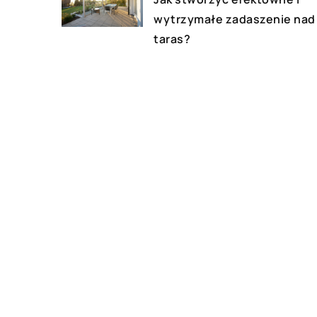
wytrzymałe zadaszenie nad
taras?
16 maja 2018
Modne gadżety do domu
DODAJ KOMENTARZ