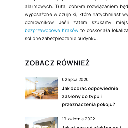
alarmowych. Tutaj dobrym rozwiązaniem będą
Dlaczego warto w ka
wyposażone w czujniki, które natychmiast wy
warto zainwestowa
domowników. Jeśli zatem szukamy miej
dystrybutory wody
bezprzewodowe Kraków
to doskonała lokaliz
Odpowiednie nawod
solidne zabezpieczenie budynku.
organizmu wybitnie
wydajność i efekty
pracowników w firma
ZOBACZ RÓWNIEŻ
względu na rodzaj p
działalności gospoda
02 lipca 2020
Jak dobrać odpowiednie
zasłony do typu i
przeznaczenia pokoju?
19 kwietnia 2022
Jak stworzyć efektowne i