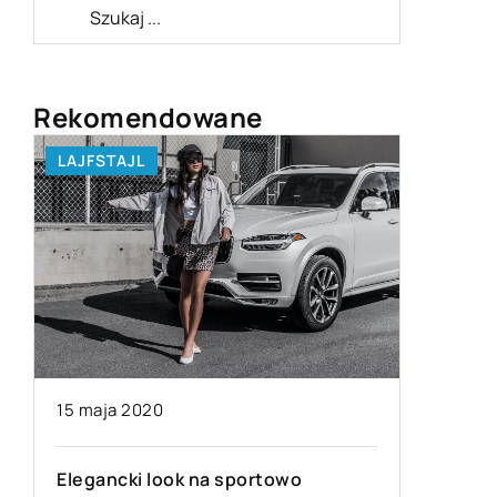
Rekomendowane
LAJFSTAJL
BIZNES I
15 maja 2020
09 marca
Elegancki look na sportowo