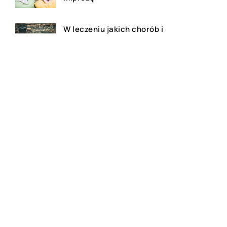
W leczeniu jakich chorób i
schorzeń stosuje się leczniczą
odmianę konopi?
Rolety zewnętrzne – jakie mają
zalety?
Dlaczego warto zdecydować
się na bramę szybkorolowaną
w naszym zakładzie pracy?
Jak wygląda laserowe
usuwanie tatuażu?
Wizualizacja wnętrz 3D – na
czym to polega?