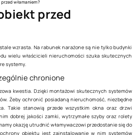
t przed włamaniem?
obiekt przed
BRANŻA BUDOWLANA
tale wzrasta. Na rabunek narażone są nie tylko budynki
odu wielu właścicieli nieruchomości szuka skutecznych
re systemy.
zególnie chronione
zowa kwestia. Dzięki montażowi skutecznych systemów
ów. Żeby ochronić posiadaną nieruchomość, niezbędne
ca. Takie stanowią przede wszystkim okna oraz drzwi
24 lipca 2019
im dobrej jakości zamki, wytrzymałe szyby oraz rolety
amy okazję utrudnić włamywaczowi przedostanie się do
Kiedy w nowym budownictwie
chrony obiektu jest zainstalowanie w nim systemów