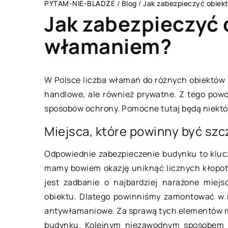
PYTAM-NIE-BLADZE
/
Blog
/
Jak zabezpieczyć obiek
Jak zabezpieczyć 
włamaniem?
BIZNES I USŁUGI
W Polsce liczba włamań do różnych obiektów s
handlowe, ale również prywatne. Z tego pow
sposobów ochrony. Pomocne tutaj będą niektó
Miejsca, które powinny być szc
Odpowiednie zabezpieczenie budynku to kluc
mamy bowiem okazję uniknąć licznych kłopot
jest zadbanie o najbardziej narażone miejs
obiektu. Dlatego powinniśmy zamontować w n
09 marca 2020
antywłamaniowe. Za sprawą tych elementów m
budynku. Kolejnym niezawodnym sposobem o