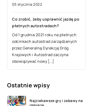
04 czerw
05 stycznia 2022
Prowadz
Co zrobić, żeby usprawnić jazdę po
im
wsparci
płatnych autostradach?
Przepisy
Od 1 grudnia 2021 roku na płatnych
firmy i 
odcinkach autostrad zarządzanych
zmianom.
przez Generalną Dyrekcję Dróg
decyduje
Krajowych i Autostrad zaczyna
a
”w sieci”
obowiązywać nowy […]
Ostatnie wpisy
Najciekawsze gry i zabawy na
imprezę