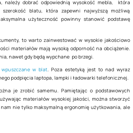
a, należy dobrać odpowiednią wysokość mebla, która
16 września 2022
e szerokość blatu, która zapewni najwyższą możliwą
maksymalna użyteczność powinny stanowić podstawę
ego biznesu, a
Namiot eventowy – co można w n
zorganizować?
kumenty, to warto zainwestować w wysokie jakościowo
prowadzenia
Namiot eventowy to wielofunkcyjna
kości materiałów mają wysoką odporność na obciążenie.
ają ciągłym
konstrukcja, którą można
ania, nawet gdy będą wypchane po brzegi.
oraz więcej osób
wykorzystać do różnych celów. Jest
ój działalności
to uniwersalne i wygodne miejsce n
 wpuszczane w blat
. Poza estetyką jest to nad wyraz
każdą imprezę […]
go podpięcia laptopa, lampki i ładowarki telefonicznej.
 Można je zrobić samemu. Pamiętając o podstawowych
 używając materiałów wysokiej jakości, można stworzyć
a nam nie tylko maksymalną ergonomię użytkowania, ale