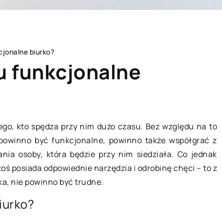
cjonalne biurko?
u funkcjonalne
LIFE & STYLE
ego, kto spędza przy nim dużo czasu. Bez względu na to
 powinno być funkcjonalne, powinno także współgrać z
nia osoby, która będzie przy nim siedziała. Co jednak
ktoś posiada odpowiednie narzędzia i odrobinę chęci – to z
a, nie powinno być trudne.
iurko?