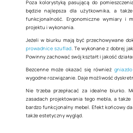
Poza kolorystyką pasującą do pomieszczeni
04 czerwca 2020
będzie najlepsza dla użytkownika, a takż
funkcjonalność. Ergonomiczne wymiary i 
Prowadzenie własn
projektu i wykonania.
wsparcie prawne
Jeżeli w biurku mają być przechowywane do
Przepisy dotyczące 
prowadnice szuflad
. Te wykonane z dobrej ja
firmy i biznesu uleg
Powinny zachować swój kształt i jakość dział
zmianom. Obecnie c
decyduje się na rozw
Bezcenne może okazać się również
gniazdo
”w sieci”, […]
wygodne rozwiązanie. Daje możliwość dyskretne
Nie trzeba przepłacać za idealne biurko.
zasadach projektowania tego mebla, a także
bardzo funkcjonalny mebel. Efekt końcowy d
także estetyczny wygląd.