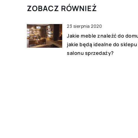
ZOBACZ RÓWNIEŻ
23 sierpnia 2020
Jakie meble znaleźć do domu
jakie będą idealne do sklepu 
salonu sprzedaży?
22 maja 2022
Jakie są zalety posiadania
profesjonalnego
zlewozmywaka do kuchni?
14 listopada 2022
Jakie są poszczególne typy
bram garażowych?