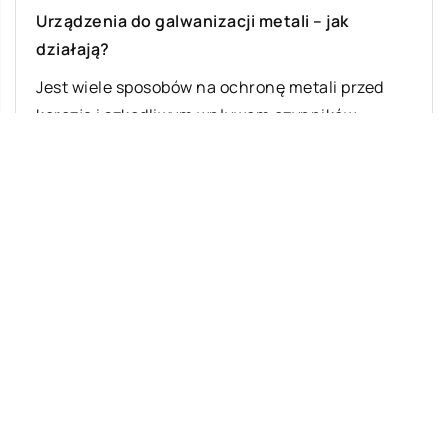
Jak się pozbyć auta niezdolneg
etali – jak
użytku?
Inwestycja we własny samochód 
nę metali przed
wydatek, dlatego wiele osób decy
em czynników
zakup modeli używanych. Słaba 
skuteczniejszych
motoryzacji i […]
go […]
Ostatnie wpisy
Najciekawsze gry i zabawy na imprezę
W leczeniu jakich chorób i schorzeń
stosuje się leczniczą odmianę konopi?