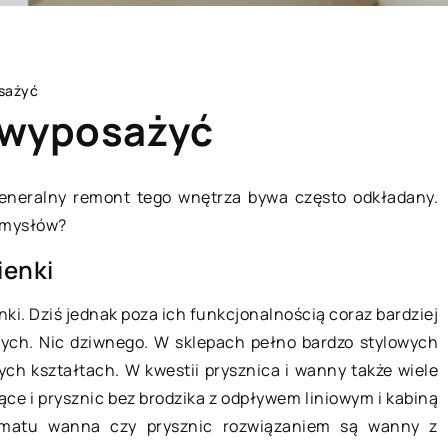
osażyć
ą wyposażyć
 Generalny remont tego wnętrza bywa często odkładany.
pomysłów?
A
TECHNOLOGIE
ienki
ki. Dziś jednak poza ich funkcjonalnością coraz bardziej
ch. Nic dziwnego. W sklepach pełno bardzo stylowych
ch kształtach. W kwestii prysznica i wanny także wiele
ące i prysznic bez brodzika z odpływem liniowym i kabiną
ematu wanna czy prysznic rozwiązaniem są wanny z