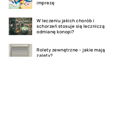
imprezę
W leczeniu jakich chorób i
schorzeń stosuje się leczniczą
odmianę konopi?
Rolety zewnętrzne – jakie mają
zalety?
Dlaczego warto zdecydować
się na bramę szybkorolowaną
w naszym zakładzie pracy?
Jak wygląda laserowe
usuwanie tatuażu?
Wizualizacja wnętrz 3D – na