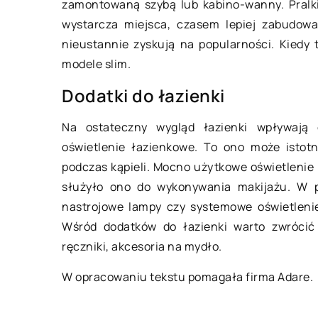
09 lutego 2022
zamontowaną szybą lub kabino-wanny. Pralki
wystarcza miejsca, czasem lepiej zabudow
nieustannie zyskują na popularności. Kiedy
Montaż rekuperacji 
modele slim.
wygląda?
Dodatki do łazienki
Mając podstawową w
zagadnień budowlan
Na ostateczny wygląd łazienki wpływają d
wyzwania i samodzie
oświetlenie łazienkowe. To ono może istotn
montaż rekuperacji 
podczas kąpieli. Mocno użytkowe oświetlenie 
sprawiać większego
służyło ono do wykonywania makijażu. W po
Istotne […]
nastrojowe lampy czy systemowe oświetlenie
Wśród dodatków do łazienki warto zwrócić
ręczniki, akcesoria na mydło.
W opracowaniu tekstu pomagała firma Adare.