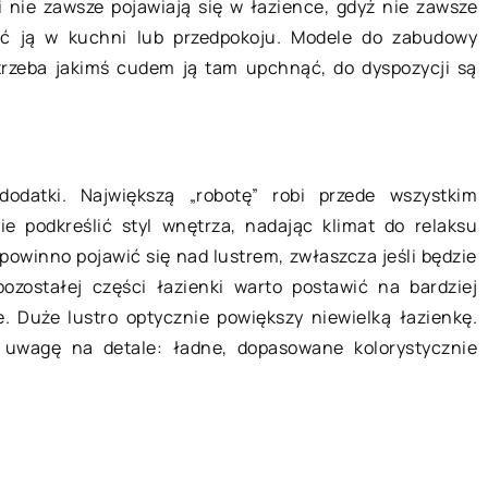
04 listopada 2022
 nie zawsze pojawiają się w łazience, gdyż nie zawsze
ać ją w kuchni lub przedpokoju. Modele do zabudowy
 trzeba jakimś cudem ją tam upchnąć, do dyspozycji są
– jak to
Do jakich celów wykorzystujemy
sejfy?
iedzę w zakresie
Celem sejfu jest ochrona Twoich
ych, lubiąc
cennych rzeczy przed potencjalnym
odatki. Największą „robotę” robi przede wszystkim
lne instalacje,
złodziejami. Są one zaprojektowane
ie podkreślić styl wnętrza, nadając klimat do relaksu
nie powinien
tak, aby były bezpieczne i niemożli
powinno pojawić się nad lustrem, zwłaszcza jeśli będzie
 problemu.
do […]
zostałej części łazienki warto postawić na bardziej
. Duże lustro optycznie powiększy niewielką łazienkę.
 uwagę na detale: ładne, dopasowane kolorystycznie