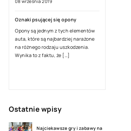
09 luteg
08 września 2019
Montaż r
Oznaki psującej się opony
wygląda
Opony są jednym z tych elementów
Mając po
auta, które są najbardziej narażone
zagadnie
i
na różnego rodzaju uszkodzenia.
wyzwania
Wynika to z faktu, że […]
montaż r
we
sprawiać
Istotne 
Ostatnie wpisy
Najciekawsze gry i zabawy na