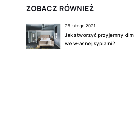
ZOBACZ RÓWNIEŻ
26 lutego 2021
Jak stworzyć przyjemny klim
we własnej sypialni?
17 grudnia 2022
Jaka wycieraczka pod drzwi
zatrzyma brud najlepiej?
12 sierpnia 2020
Żaluzje czy rolety – co
zamontować w salonie?