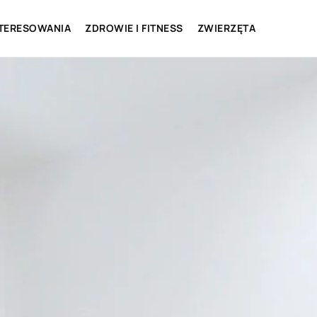
NTERESOWANIA
ZDROWIE I FITNESS
ZWIERZĘTA