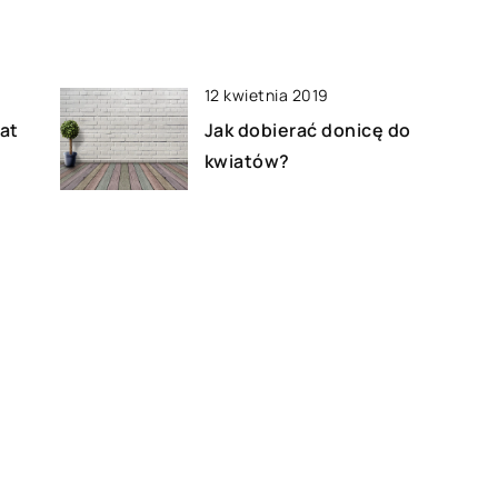
12 kwietnia 2019
at
Jak dobierać donicę do
kwiatów?
29 lipca 2018
Dlaczego rolety rzymskie
cieszą się coraz większą
popularnością?
17 września 2019
Kołdry na lato – kołdry na zimę