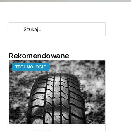
Rekomendowane
TECHNOLOGIE
BRANŻA