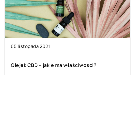
05 listopada 2021
Olejek CBD – jakie ma właściwości?
Olejki CBD to substancje o niezwykle szerokim
spektrum działania, wykazujące pozytywny
wpływ na ludzkie zdrowie w wielu aspektach.
Pozyskiwane są […]